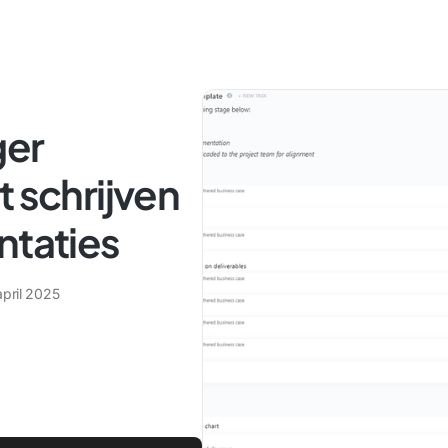
ger
t schrijven
ntaties
april 2025