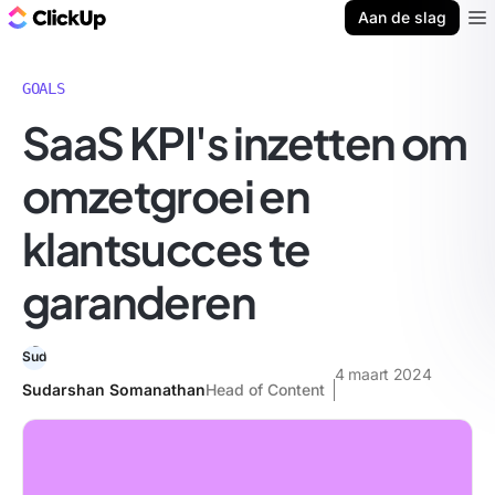
ClickUp Blog
Aan de slag
Ope
GOALS
SaaS KPI's inzetten om
omzetgroei en
klantsucces te
garanderen
4 maart 2024
Sudarshan Somanathan
Head of Content