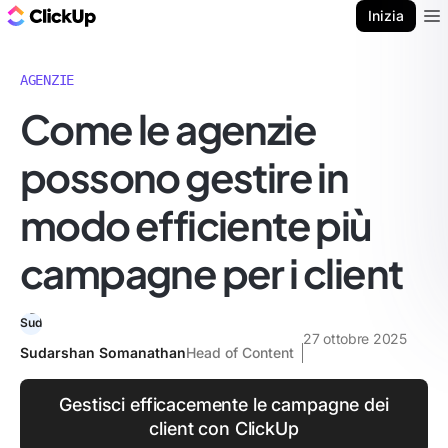
Blog di ClickUp
Inizia
Ope
AGENZIE
Come le agenzie
possono gestire in
modo efficiente più
campagne per i client
27 ottobre 2025
Sudarshan Somanathan
Head of Content
Gestisci efficacemente le campagne dei
client con ClickUp