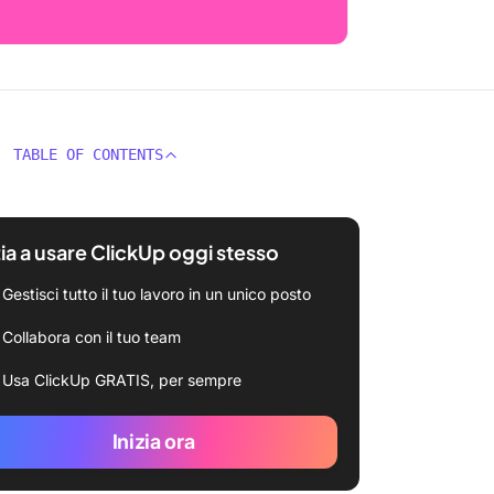
TABLE OF CONTENTS
zia a usare ClickUp oggi stesso
Gestisci tutto il tuo lavoro in un unico posto
Collabora con il tuo team
Usa ClickUp GRATIS, per sempre
Inizia ora