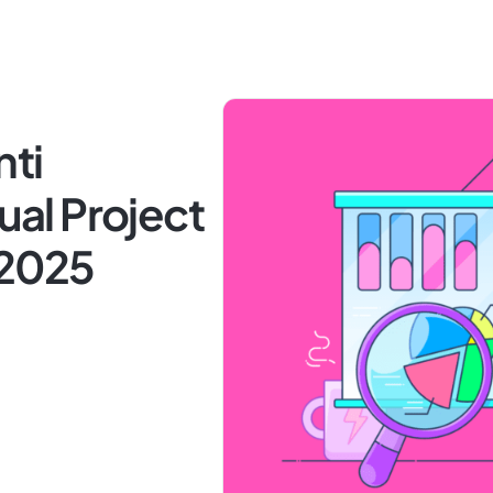
nti
sual Project
 2025