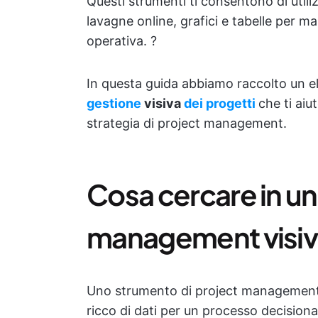
Questi strumenti ti consentono di util
lavagne online, grafici e tabelle per m
operativa. ?
In questa guida abbiamo raccolto un e
gestione
visiva
dei progetti
che ti ai
strategia di project management.
Cosa cercare in un
management visi
Uno strumento di project management
ricco di dati per un processo decisionale