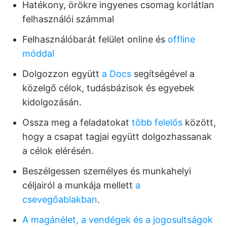
Hatékony, örökre ingyenes csomag korlátlan
felhasználói számmal
Felhasználóbarát felület online és
offline
móddal
Dolgozzon együtt
a Docs
segítségével a
közelgő célok, tudásbázisok és egyebek
kidolgozásán.
Ossza meg a feladatokat
több felelős
között,
hogy a csapat tagjai együtt dolgozhassanak
a célok elérésén.
Beszélgessen személyes és munkahelyi
céljairól a munkája mellett
a
csevegőablakban
.
A magánélet, a vendégek és a jogosultságok