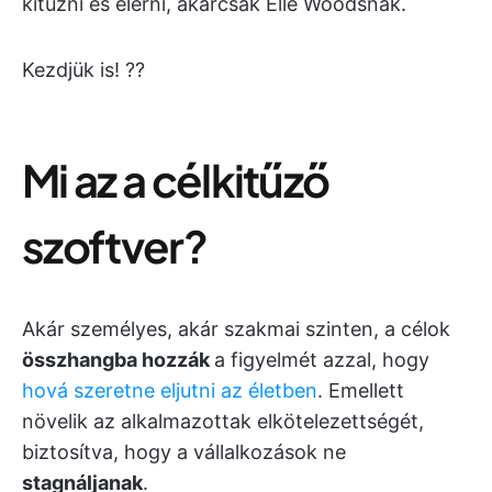
kitűzni és elérni, akárcsak Elle Woodsnak.
Kezdjük is! ??
Mi az a célkitűző
szoftver?
Akár személyes, akár szakmai szinten, a célok
összhangba hozzák
a figyelmét azzal, hogy
hová szeretne eljutni az életben
. Emellett
növelik az alkalmazottak elkötelezettségét,
biztosítva, hogy a vállalkozások ne
stagnáljanak
.