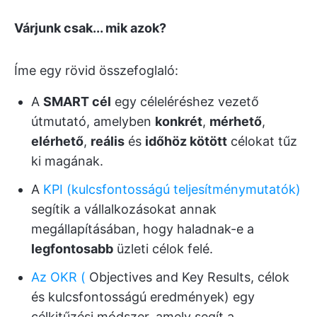
Várjunk csak... mik azok?
Íme egy rövid összefoglaló:
A
SMART cél
egy céleléréshez vezető
útmutató, amelyben
konkrét
,
mérhető
,
elérhető
,
reális
és
időhöz kötött
célokat tűz
ki magának.
A
KPI (kulcsfontosságú teljesítménymutatók)
segítik a vállalkozásokat annak
megállapításában, hogy haladnak-e a
legfontosabb
üzleti célok felé.
Az OKR (
Objectives and Key Results, célok
és kulcsfontosságú eredmények) egy
célkitűzési módszer, amely segít a