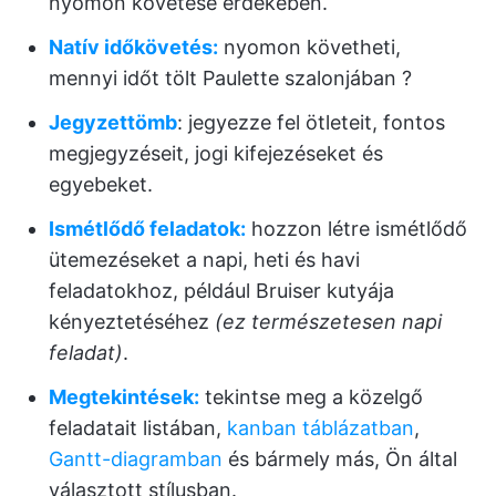
nyomon követése érdekében.
Natív időkövetés:
nyomon követheti,
mennyi időt tölt Paulette szalonjában ?
Jegyzettömb
: jegyezze fel ötleteit, fontos
megjegyzéseit, jogi kifejezéseket és
egyebeket.
Ismétlődő feladatok:
hozzon létre ismétlődő
ütemezéseket a napi, heti és havi
feladatokhoz, például Bruiser kutyája
kényeztetéséhez
(ez természetesen napi
feladat)
.
Megtekintések:
tekintse meg a közelgő
feladatait listában,
kanban
táblázatban
,
Gantt-diagramban
és bármely más, Ön által
választott stílusban.