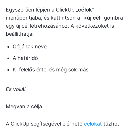
Egyszerűen lépjen a ClickUp „
célok
”
menüpontjába, és kattintson a „
+új cél
” gombra
egy új cél létrehozásához. A következőket is
beállíthatja:
Céljának neve
A határidő
Ki felelős érte, és még sok más
És voilá!
Megvan a célja.
A ClickUp segítségével elérhető
célokat
tűzhet