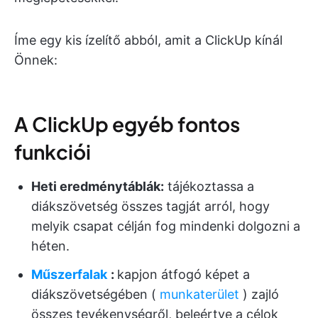
Íme egy kis ízelítő abból, amit a ClickUp kínál
Önnek:
A ClickUp egyéb fontos
funkciói
Heti eredménytáblák:
tájékoztassa a
diákszövetség összes tagját arról, hogy
melyik csapat célján fog mindenki dolgozni a
héten.
Műszerfalak
:
kapjon átfogó képet a
diákszövetségében (
munkaterület
) zajló
összes tevékenységről, beleértve a célok