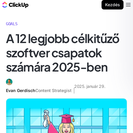
ClickUp blog
Kezdés
Ope
GOALS
A 12 legjobb célkitűző
szoftver csapatok
számára 2025-ben
2025. január 29.
Evan Gerdisch
Content Strategist