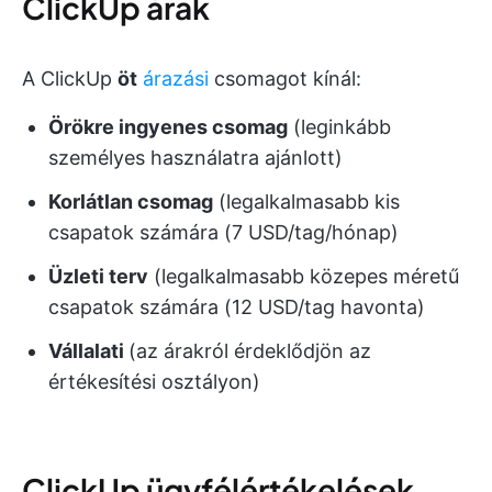
ClickUp árak
A ClickUp
öt
árazási
csomagot kínál:
Örökre ingyenes csomag
(leginkább
személyes használatra ajánlott)
Korlátlan csomag
(legalkalmasabb kis
csapatok számára (7 USD/tag/hónap)
Üzleti terv
(legalkalmasabb közepes méretű
csapatok számára (12 USD/tag havonta)
Vállalati
(az árakról érdeklődjön az
értékesítési osztályon)
ClickUp ügyfélértékelések