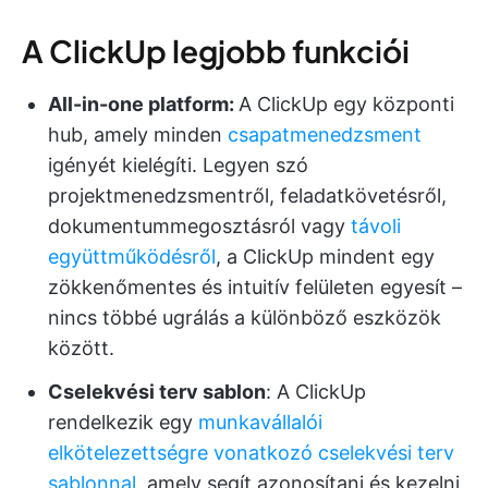
A ClickUp legjobb funkciói
All-in-one platform:
A ClickUp egy központi
hub, amely minden
csapatmenedzsment
igényét kielégíti. Legyen szó
projektmenedzsmentről, feladatkövetésről,
dokumentummegosztásról vagy
távoli
együttműködésről
, a ClickUp mindent egy
zökkenőmentes és intuitív felületen egyesít –
nincs többé ugrálás a különböző eszközök
között.
Cselekvési terv sablon
: A ClickUp
rendelkezik egy
munkavállalói
elkötelezettségre vonatkozó cselekvési terv
sablonnal
, amely segít azonosítani és kezelni