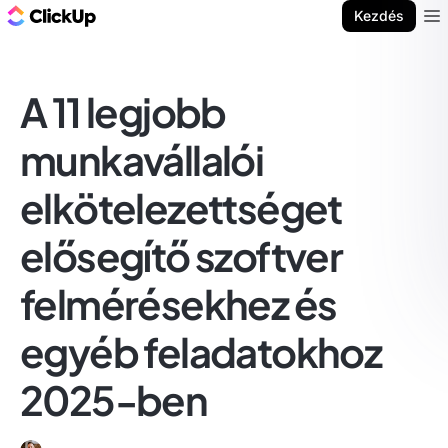
ClickUp blog
Kezdés
Ope
A 11 legjobb
munkavállalói
elkötelezettséget
elősegítő szoftver
felmérésekhez és
egyéb feladatokhoz
2025-ben