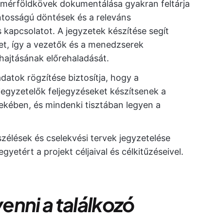
mérföldkövek dokumentálása gyakran feltárja
tosságú döntések és a releváns
 kapcsolatot. A jegyzetek készítése segít
t, így a vezetők és a menedzserek
ajtásának előrehaladását.
datok rögzítése biztosítja, hogy a
jegyzetelők feljegyzéseket készítsenek a
ekében, és mindenki tisztában legyen a
élések és cselekvési tervek jegyzetelése
yetért a projekt céljaival és célkitűzéseivel.
enni a találkozó