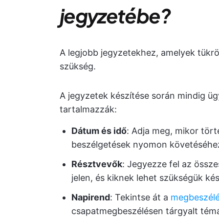
jegyzetébe?
A legjobb jegyzetekhez, amelyek tükrö
szükség.
A jegyzetek készítése során mindig üg
tartalmazzák:
Dátum és idő
: Adja meg, mikor tör
beszélgetések nyomon követéséhez 
Résztvevők
: Jegyezze fel az össze
jelen, és kiknek lehet szükségük ké
Napirend
: Tekintse át a
megbeszélé
csapatmegbeszélésen tárgyalt tém