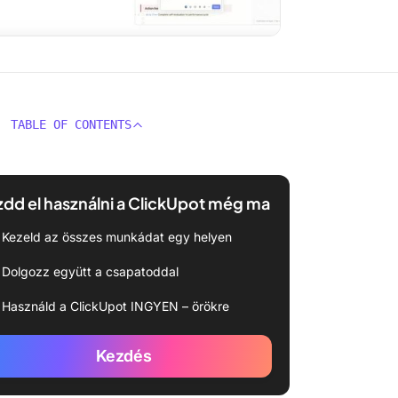
TABLE OF CONTENTS
dd el használni a ClickUpot még ma
Kezeld az összes munkádat egy helyen
Dolgozz együtt a csapatoddal
Használd a ClickUpot INGYEN – örökre
Kezdés