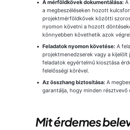
A mérföldkövek dokumentálása:
A 
a megbeszéléseken hozott kulcsfon
projektmérföldkövek közötti szoros
nyomon követni a hozott döntéseke
könnyebben követhetik azok végreh
Feladatok nyomon követése:
A fela
projektmenedzserek vagy a kijelölt 
feladatok egyértelmű kiosztása érd
felelősségi körével.
Az összhang biztosítása:
A megbesz
garantálja, hogy minden résztvevő eg
Mit érdemes belev