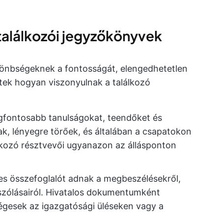
 találkozói jegyzőkönyvek
önbségeknek a fontosságát, elengedhetetlen
tek hogyan viszonyulnak a találkozó
egfontosabb tanulságokat, teendőket és
ak, lényegre törőek, és általában a csapatokon
álkozó résztvevői ugyanazon az állásponton
es összefoglalót adnak a megbeszélésekről,
szólásairól. Hivatalos dokumentumként
égesek az igazgatósági üléseken vagy a