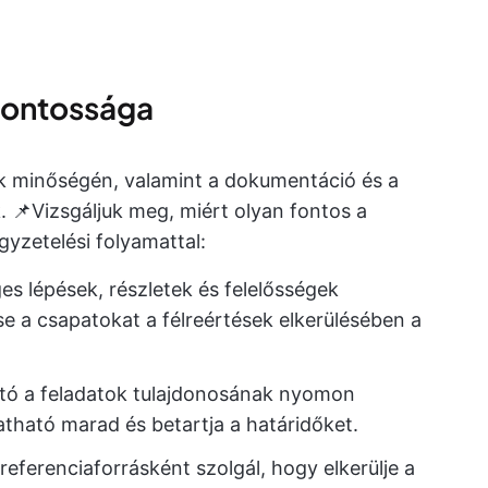
fontossága
k minőségén, valamint a dokumentáció és a
📌Vizsgáljuk meg, miért olyan fontos a
gyzetelési folyamattal:
es lépések, részletek és felelősségek
se a csapatokat a félreértések elkerülésében a
ató a feladatok tulajdonosának nyomon
atható marad és betartja a határidőket.
eferenciaforrásként szolgál, hogy elkerülje a