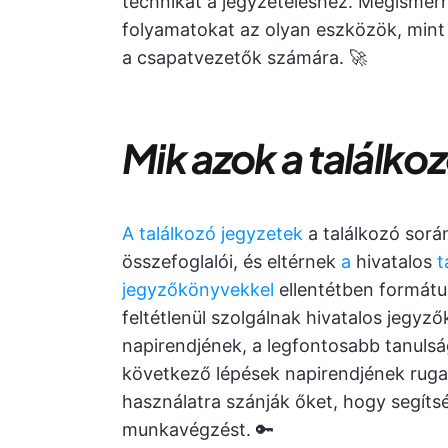
technikát a jegyzeteléshez. Megismerhe
folyamatokat az olyan eszközök, min
a csapatvezetők számára. 🚀
Mik azok a találko
A találkozó jegyzetek
a találkozó sor
összefoglalói, és eltérnek
a
hivatalos
t
jegyzőkönyvekkel
ellentétben formát
feltétlenül szolgálnak hivatalos jegyz
napirendjének, a legfontosabb tanuls
következő lépések napirendjének rugal
használatra szánják őket, hogy segíts
munkavégzést. 🔑