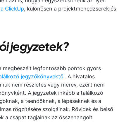
ti azt is, hogyan egyszerűsíthetik az ilyen
t
a ClickUp
, különösen a projektmenedzserek és
zói jegyzetek?
án megbeszélt legfontosabb pontok gyors
alálkozó jegyzőkönyvektől
. A hivatalos
umuk nem részletes vagy merev, ezért nem
őkönyvként. A jegyzetek inkább a találkozó
ágoknak, a teendőknek, a lépéseknek és a
mas rögzítésére szolgálnak. Rövidek és belső
ék a csapat tagjainak az összehangolt