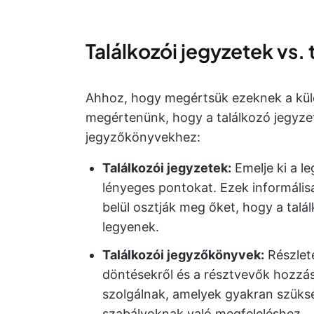
Találkozói jegyzetek vs.
Ahhoz, hogy megértsük ezeknek a kül
megértenünk, hogy a találkozó jegyze
jegyzőkönyvekhez:
Találkozói jegyzetek:
Emelje ki a l
lényeges pontokat. Ezek informális
belül osztják meg őket, hogy a tal
legyenek.
Találkozói jegyzőkönyvek:
Részlet
döntésekről és a résztvevők hozzá
szolgálnak, amelyek gyakran szüks
szabályoknak való megfeleléshez.