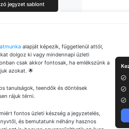
ozó jegyzet sablont
patmunka
alapját képezik, függetlenül attól,
ákat dolgoz ki vagy mindennapi üzleti
azonban csak akkor fontosak, ha emlékszünk a
Kez
juk azokat. 🌟
os tanulságok, teendők és döntések
en rájuk térni.
ért fontos üzleti készség a jegyzetelés,
önyvtől, és bemutatunk néhány hasznos