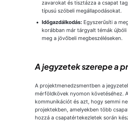
zavarokat és tisztázza a csapat ta
típusú szóbeli megállapodásokat.
Időgazdálkodás:
Egyszerűsíti a meg
korábban már tárgyalt témák újbóli 
meg a jövőbeli megbeszéléseken.
A jegyzetek szerepe a
A projektmenedzsmentben a jegyzetelé
mérföldkövek nyomon követéséhez. A jó
kommunikációt és azt, hogy semmi ne 
projektekben, amelyekben több csapat
hozzá a csapatértekezletek során kész