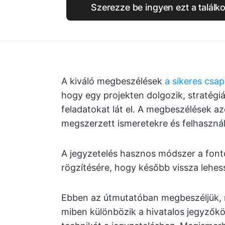
Szerezze be ingyen ezt a találk
A kiváló megbeszélések
a sikeres csa
hogy egy projekten dolgozik, stratégi
feladatokat lát el. A megbeszélések 
megszerzett ismeretekre és felhasznál
A jegyzetelés hasznos módszer a font
rögzítésére, hogy később vissza lehess
Ebben az útmutatóban megbeszéljük, mi
miben különbözik a hivatalos jegyzők