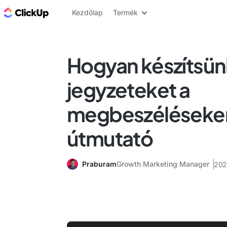
ClickUp blog
Kezdőlap
Termék
Hogyan készítsün
jegyzeteket a
megbeszéléseken:
útmutató
Praburam
Growth Marketing Manager
2024