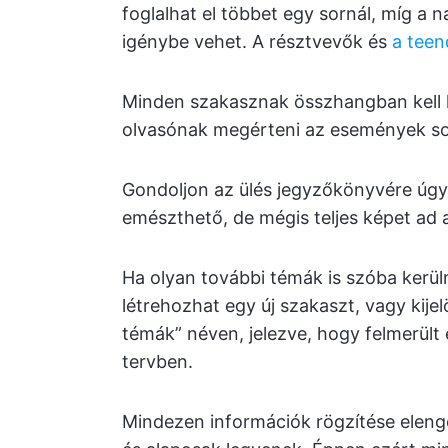
foglalhat el többet egy sornál, míg a 
igénybe vehet. A résztvevők és
a teen
Minden szakasznak összhangban kell 
olvasónak megérteni az események sor
Gondoljon az ülés jegyzőkönyvére úgy,
emészthető, de mégis teljes képet ad 
Ha olyan további témák is szóba kerü
létrehozhat egy új szakaszt, vagy kijel
témák” néven, jelezve, hogy felmerült
tervben.
Mindezen információk rögzítése eleng