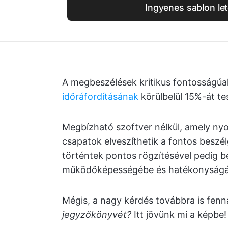
Ingyenes sablon let
A megbeszélések kritikus fontosságú
időráfordításának
körülbelül 15%-át te
Megbízható szoftver nélkül, amely nyo
csapatok elveszíthetik a fontos besz
történtek pontos rögzítésével pedig b
működőképességébe és hatékonyságá
Mégis, a nagy kérdés továbbra is fenná
jegyzőkönyvét?
Itt jövünk mi a képbe!