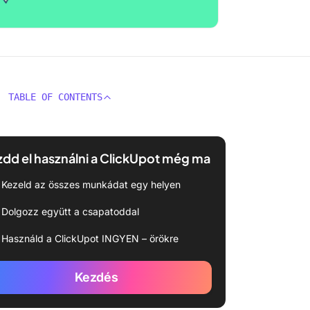
TABLE OF CONTENTS
dd el használni a ClickUpot még ma
Kezeld az összes munkádat egy helyen
Dolgozz együtt a csapatoddal
Használd a ClickUpot INGYEN – örökre
Kezdés