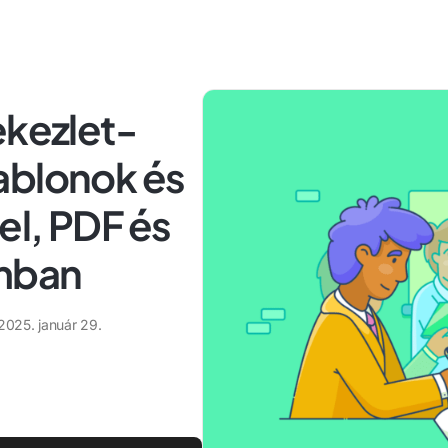
ekezlet-
ablonok és
el, PDF és
mban
2025. január 29.