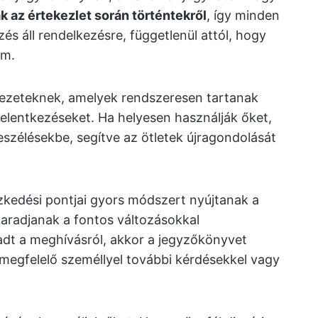
 az értekezlet során történtekről
, így minden
s áll rendelkezésre, függetlenül attól, hogy
em.
vezeteknek, amelyek rendszeresen tartanak
jelentkezéseket. Ha helyesen használják őket,
szélésekbe, segítve az ötletek újragondolását
zkedési pontjai gyors módszert nyújtanak a
aradjanak a fontos változásokkal
adt a meghívásról, akkor a jegyzőkönyvet
 megfelelő személlyel további kérdésekkel vagy