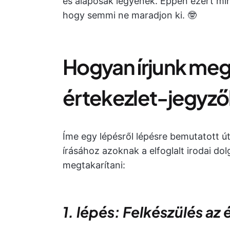
és alaposak legyenek. Éppen ezért min
hogy semmi ne maradjon ki. 🤓
Hogyan írjunk meg
értekezlet-jegyz
Íme egy lépésről lépésre bemutatott 
írásához azoknak a elfoglalt irodai do
megtakarítani:
1. lépés: Felkészülés az 