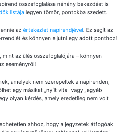
napirend összefoglalása néhány bekezdést is
dők listája
legyen tömör, pontokba szedett.
lennie az
értekezlet napirendjével
. Ez segít az
rendjét és könnyen eljutni egy adott ponthoz!
 mint az ülés összefoglalójára – könnyen
az eseményről!
lnek, amelyek nem szerepeltek a napirenden,
ölhet egy másikat „nyílt vita” vagy „egyéb
 egy olyan kérdés, amely eredetileg nem volt
edhetetlen ahhoz, hogy a jegyzetek átfogóak