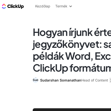
ClickUp blog
Kezdőlap
Termék
Hogyan írjunk ért
jegyzőkönyvet: s
példák Word, Exc
ClickUp formátu
Sudarshan Somanathan
Head of Content