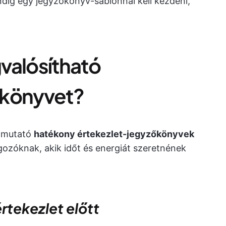
dig egy jegyzőkönyv-sablonnal kell kezdeni,
valósítható
őkönyvet?
útmutató
hatékony értekezlet-jegyzőkönyvek
lgozóknak, akik időt és energiát szeretnének
értekezlet előtt