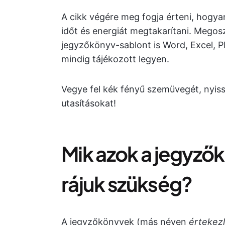
A cikk végére meg fogja érteni, hogyan
időt és energiát megtakarítani. Mego
jegyzőkönyv-sablont is Word, Excel, 
mindig tájékozott legyen.
Vegye fel kék fényű szemüvegét, nyiss
utasításokat!
Mik azok a jegyző
rájuk szükség?
A jegyzőkönyvek (más néven
értekez