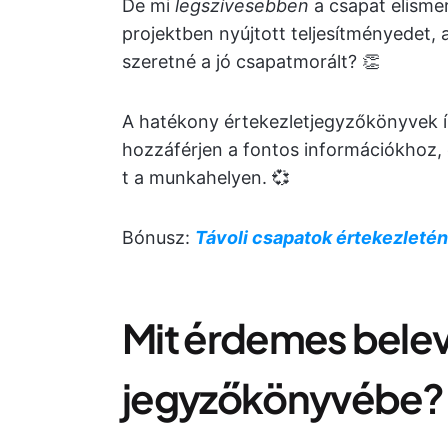
De mi
legszívesebben
a csapat elismer
projektben nyújtott teljesítményedet, 
szeretné a jó csapatmorált? 👏
A hatékony értekezletjegyzőkönyvek í
hozzáférjen a fontos információkhoz
t a munkahelyen. 💞
Bónusz:
Távoli csapatok értekezleté
Mit érdemes belev
jegyzőkönyvébe?