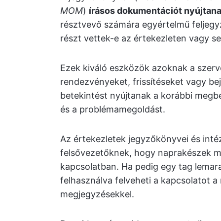
MOM
)
írásos dokumentációt nyújtanak
résztvevő számára egyértelmű feljegyzé
részt vettek-e az értekezleten vagy s
Ezek kiváló eszközök azoknak a szer
rendezvényeket, frissítéseket vagy be
betekintést nyújtanak a korábbi megbe
és a problémamegoldást.
Az értekezletek jegyzőkönyvei és inté
felsővezetőknek, hogy naprakészek m
kapcsolatban. Ha pedig egy tag lemar
felhasználva felveheti a kapcsolatot a
megjegyzésekkel.