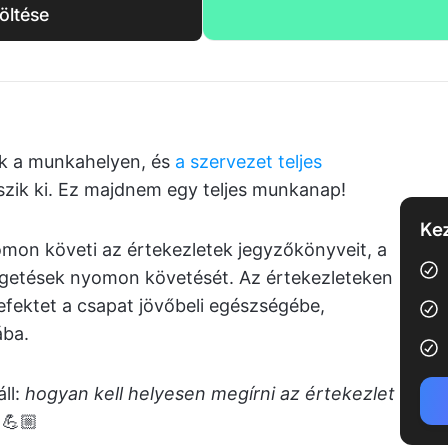
öltése
ak a munkahelyen, és
a szervezet teljes
szik ki. Ez majdnem egy teljes munkanap!
Kez
mon követi az értekezletek jegyzőkönyveit, a
élgetések nyomon követését. Az értekezleteken
efektet a csapat jövőbeli egészségébe,
ba.
ll:
hogyan kell helyesen megírni az értekezlet
 💪🏼