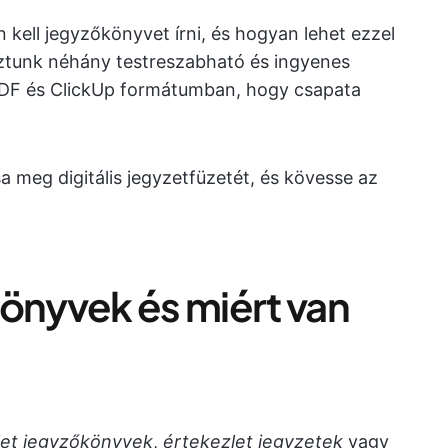
 kell jegyzőkönyvet írni, és hogyan lehet ezzel
sztunk néhány testreszabható és ingyenes
PDF és ClickUp formátumban, hogy csapata
a meg digitális jegyzetfüzetét, és kövesse az
könyvek és miért van
let jegyzőkönyvek
,
értekezlet jegyzetek
vagy