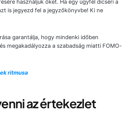
ésére használjuk őket. Ha egy ügyfél dicséri a
azt is jegyezd fel a jegyzőkönyvbe! Ki ne
rása garantálja, hogy mindenki időben
, és megakadályozza a szabadság miatti FOMO-
nek ritmusa
enni az értekezlet