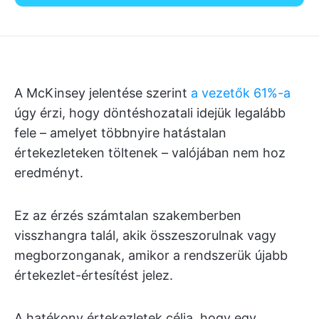
A McKinsey jelentése szerint
a vezetők 61%-a
úgy érzi, hogy döntéshozatali idejük legalább
fele – amelyet többnyire hatástalan
értekezleteken töltenek – valójában nem hoz
eredményt.
Ez az érzés számtalan szakemberben
visszhangra talál, akik összeszorulnak vagy
megborzonganak, amikor a rendszerük újabb
értekezlet-értesítést jelez.
A hatékony értekezletek célja, hogy egy