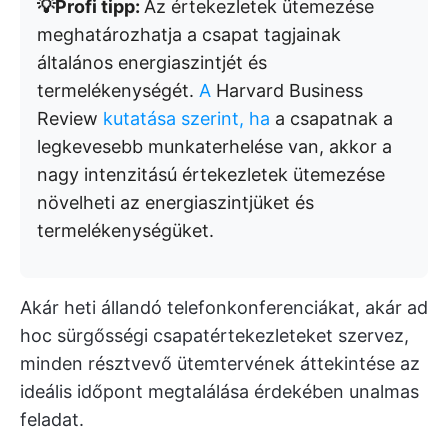
💡Profi tipp:
Az értekezletek ütemezése
meghatározhatja a csapat tagjainak
általános energiaszintjét és
termelékenységét.
A
Harvard Business
Review
kutatása szerint, ha
a csapatnak a
legkevesebb munkaterhelése van, akkor a
nagy intenzitású értekezletek ütemezése
növelheti az energiaszintjüket és
termelékenységüket.
Akár heti állandó telefonkonferenciákat, akár ad
hoc sürgősségi csapatértekezleteket szervez,
minden résztvevő ütemtervének áttekintése az
ideális időpont megtalálása érdekében unalmas
feladat.