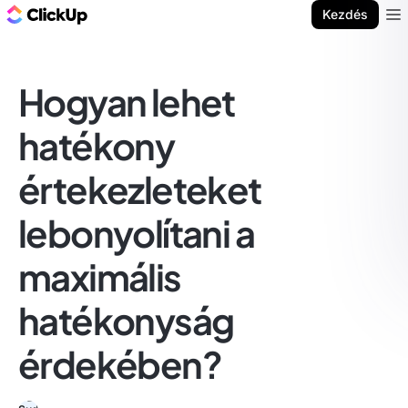
ClickUp blog
Kezdés
Ope
Hogyan lehet
hatékony
értekezleteket
lebonyolítani a
maximális
hatékonyság
érdekében?