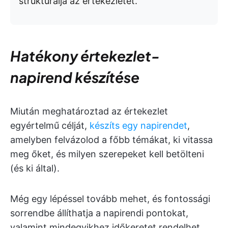
strukturálja az értekezletét.
Hatékony értekezlet-
napirend készítése
Miután meghatároztad az értekezlet
egyértelmű célját,
készíts egy napirendet
,
amelyben felvázolod a főbb témákat, ki vitassa
meg őket, és milyen szerepeket kell betölteni
(és ki által).
Még egy lépéssel tovább mehet, és fontossági
sorrendbe állíthatja a napirendi pontokat,
valamint mindegyikhez időkeretet rendelhet,