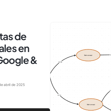
itas de
les en
Google &
de abril de 2025