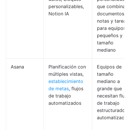
personalizables,
que combinan
Notion IA
documentos,
notas y tareas
para equipos
pequeños y de
tamaño
mediano
Asana
Planificación con
Equipos de
múltiples vistas,
tamaño
establecimiento
mediano a
de metas
, flujos
grande que
de trabajo
necesitan flujo
automatizados
de trabajo
estructurados 
automatizació