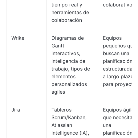
tiempo real y
colaborativo
herramientas de
colaboración
Wrike
Diagramas de
Equipos
Gantt
pequeños que
interactivos,
buscan una
inteligencia de
planificación
trabajo, tipos de
estructurada y
elementos
a largo plazo
personalizados
para proyecto
ágiles
Jira
Tableros
Equipos ágiles
Scrum/Kanban,
que necesitan
Atlassian
una
Intelligence (IA),
planificación