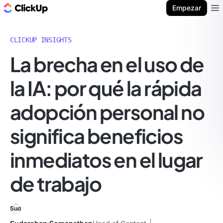
ClickUp Blog
Empezar
Ope
CLICKUP INSIGHTS
La brecha en el uso de
la IA: por qué la rápida
adopción personal no
significa beneficios
inmediatos en el lugar
de trabajo