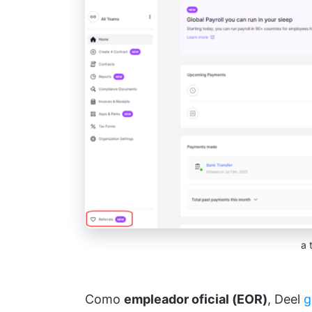
a 
Como
empleador oficial (EOR)
, Deel
g