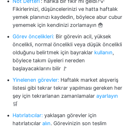
Not Defteri
:
harika bir fikir mi geldi?💡
Fikirlerinizi, düşüncelerinizi ve hatta haftalık
yemek planınızı kaydedin, böylece abur cubur
yememek için kendinizi zorlamayın 🍟
Görev öncelikleri:
Bir görevin acil, yüksek
öncelikli, normal öncelikli veya düşük öncelikli
olduğunu belirtmek için bayraklar
kullanın
,
böylece takım üyeleri nereden
başlayacaklarını bilir 🚩
Yinelenen görevler:
Haftalık market alışveriş
listesi gibi tekrar tekrar yapılması gereken her
şey için tekrarlanan zamanlamalar
ayarlayın
🛒
Hatırlatıcılar
:
yaklaşan görevler için
hatırlatıcılar
alın
. Görevinizin son teslim