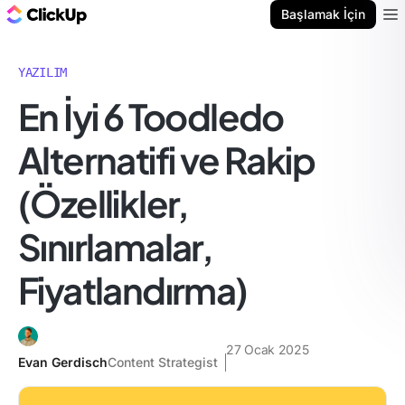
ClickUp Blog
Başlamak İçin
Ope
YAZILIM
En İyi 6 Toodledo
Alternatifi ve Rakip
(Özellikler,
Sınırlamalar,
Fiyatlandırma)
27 Ocak 2025
Evan Gerdisch
Content Strategist