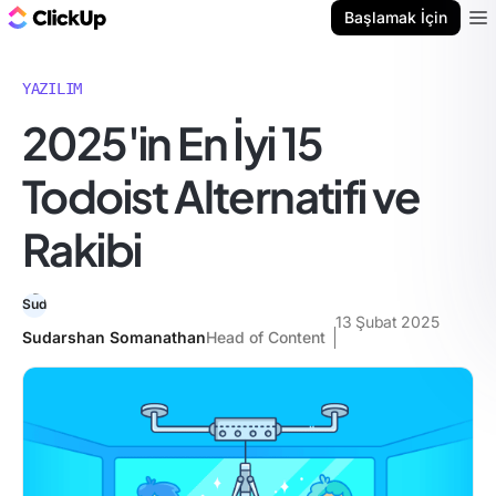
ClickUp Blog
Başlamak İçin
Ope
YAZILIM
2025'in En İyi 15
Todoist Alternatifi ve
Rakibi
13 Şubat 2025
Sudarshan Somanathan
Head of Content