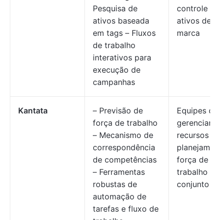
Pesquisa de
controle de
ativos baseada
ativos de
em tags – Fluxos
marca
de trabalho
interativos para
execução de
campanhas
Kantata
– Previsão de
Equipes qu
força de trabalho
gerenciam
– Mecanismo de
recursos e
correspondência
planejam a
de competências
força de
– Ferramentas
trabalho e
robustas de
conjunto
automação de
tarefas e fluxo de