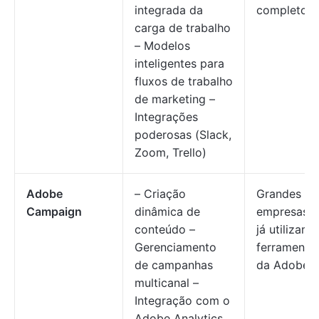
integrada da
completo
carga de trabalho
– Modelos
inteligentes para
fluxos de trabalho
de marketing –
Integrações
poderosas (Slack,
Zoom, Trello)
Adobe
– Criação
Grandes
Campaign
dinâmica de
empresas 
conteúdo –
já utilizam
Gerenciamento
ferramenta
de campanhas
da Adobe
multicanal –
Integração com o
Adobe Analytics