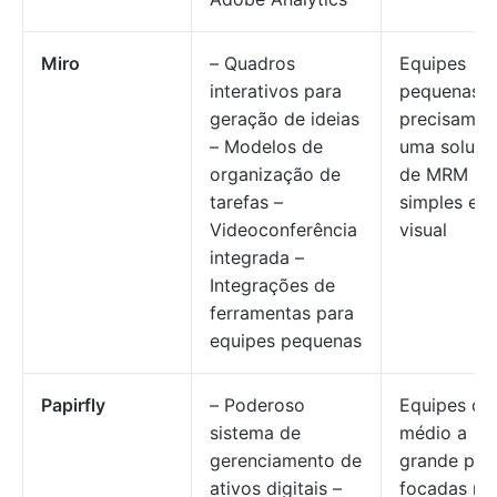
Miro
– Quadros
Equipes
interativos para
pequenas 
geração de ideias
precisam d
– Modelos de
uma soluçã
organização de
de MRM
tarefas –
simples e
Videoconferência
visual
integrada –
Integrações de
ferramentas para
equipes pequenas
Papirfly
– Poderoso
Equipes de
sistema de
médio a
gerenciamento de
grande por
ativos digitais –
focadas no