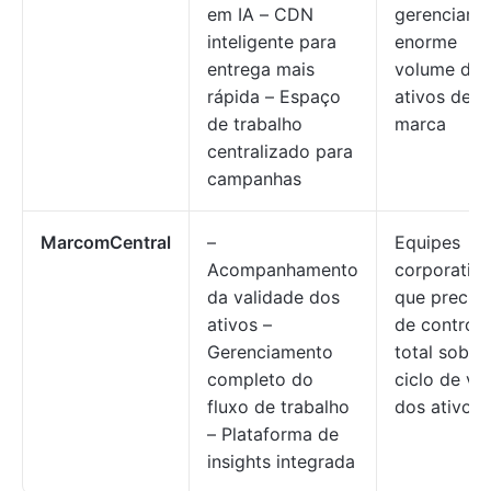
em IA – CDN
gerenciam
inteligente para
enorme
entrega mais
volume de
rápida – Espaço
ativos de
de trabalho
marca
centralizado para
campanhas
MarcomCentral
–
Equipes
Acompanhamento
corporativa
da validade dos
que precis
ativos –
de controle
Gerenciamento
total sobre
completo do
ciclo de vi
fluxo de trabalho
dos ativos
– Plataforma de
insights integrada