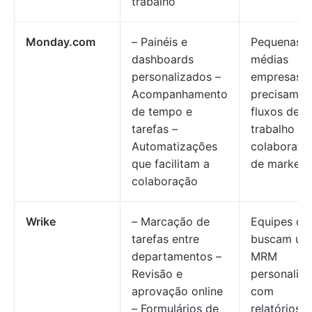
trabalho
Monday.com
– Painéis e
Pequenas e
dashboards
médias
personalizados –
empresas 
Acompanhamento
precisam d
de tempo e
fluxos de
tarefas –
trabalho
Automatizações
colaborativ
que facilitam a
de marketi
colaboração
Wrike
– Marcação de
Equipes qu
tarefas entre
buscam um
departamentos –
MRM
Revisão e
personalizá
aprovação online
com
– Formulários de
relatórios