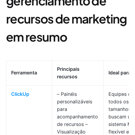
gerenciamento de
recursos de marketing
em resumo
Principais
Ferramenta
Ideal para
recursos
ClickUp
– Painéis
Equipes de
personalizáveis
todos os
para
tamanhos 
acompanhamento
buscam um
de recursos –
sistema M
Visualização
flexível e