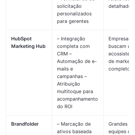
solicitação
detalhados
personalizados
para gerentes
HubSpot
– Integração
Empresas 
Marketing Hub
completa com
buscam um
CRM –
ecossistem
Automação de e-
de marketi
mails e
completo
campanhas –
Atribuição
multitoque para
acompanhamento
do ROI
Brandfolder
– Marcação de
Grandes
ativos baseada
equipes qu