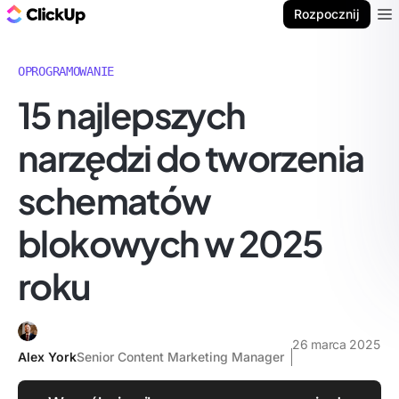
ClickUp Blog
Rozpocznij
Ope
OPROGRAMOWANIE
15 najlepszych
narzędzi do tworzenia
schematów
blokowych w 2025
roku
26 marca 2025
Alex York
Senior Content Marketing Manager