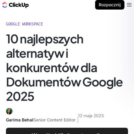
ClickUp Blog
Rozpocznij
Ope
GOOGLE WORKSPACE
10 najlepszych
alternatyw i
konkurentów dla
Dokumentów Google
2025
12 maja 2025
Garima Behal
Senior Content Editor