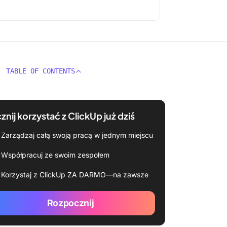
TABLE OF CONTENTS
znij korzystać z ClickUp już dziś
Zarządzaj całą swoją pracą w jednym miejscu
Współpracuj ze swoim zespołem
Korzystaj z ClickUp ZA DARMO—na zawsze
Rozpocznij