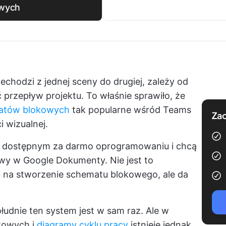
wych
echodzi z jednej sceny do drugiej, zależy od
przepływ projektu. To właśnie sprawiło, że
atów blokowych
tak popularne wśród Teams
Zac
i wizualnej.
na dostępnym za darmo oprogramowaniu i chcą
owy w
Google
Dokumenty. Nie jest to
ób na stworzenie schematu blokowego, ale da
łudnie ten system jest w sam raz. Ale w
kowych i
diagramy cyklu pracy
istnieje jednak