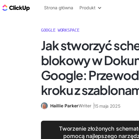
ClickUp Blog
Strona główna
Produkt
GOOGLE WORKSPACE
Jak stworzyć sch
blokowy w Doku
Google: Przewodn
kroku z szablona
Haillie Parker
Writer
15 maja 2025
Tworzenie złożonych schema
pomocą najlepszego narzędz