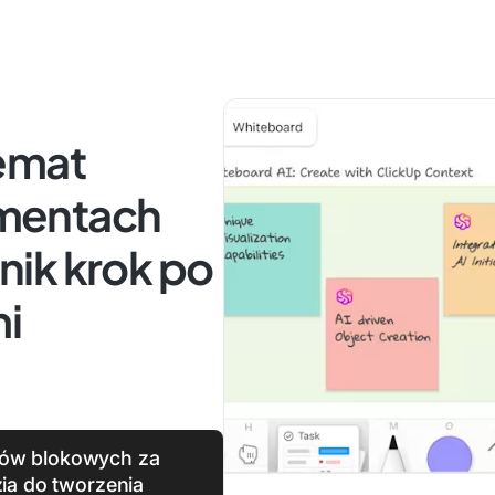
emat
mentach
ik krok po
mi
tów blokowych za
ia do tworzenia