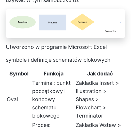
używać w tym samouczku to:
Utworzono w programie Microsoft Excel
symbole i definicje schematów blokowych__
Symbol
Funkcja
Jak dodać
Terminal: punkt
Zakładka Insert >
początkowy i
Illustration >
Oval
końcowy
Shapes >
schematu
Flowchart >
blokowego
Terminator
Proces:
Zakładka Wstaw >