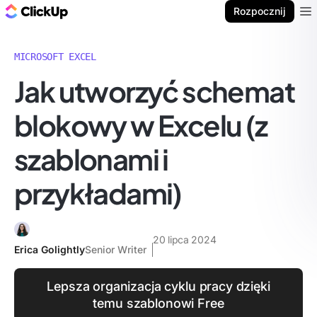
ClickUp Blog
Rozpocznij
Ope
MICROSOFT EXCEL
Jak utworzyć schemat
blokowy w Excelu (z
szablonami i
przykładami)
20 lipca 2024
Erica Golightly
Senior Writer
Lepsza organizacja cyklu pracy dzięki
temu szablonowi Free