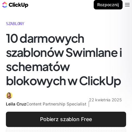
ClickUp Blog
Rozpocznij
Ope
SZABLONY
10 darmowych
szablonów Swimlane i
schematów
blokowych w ClickUp
22 kwietnia 2025
Leila Cruz
Content Partnership Specialist
Pobierz szablon Free