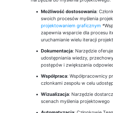
Możliwość dostosowania
: Czło
swoich procesów myślenia proje
projektowaniem graficznym
*
Wsp
zapewnia wsparcie dla procesu i
uruchamianie wielu iteracji proj
Dokumentacja
: Narzędzie oferuj
udostępniania wiedzy, przechow
postępów i zwiększania odpowied
Współpraca
: Współpracownicy p
członkami zespołu w celu udostę
Wizualizacja
: Narzędzie dostarc
scenach myślenia projektowego
Automatyzacja
: Członkowie Tea