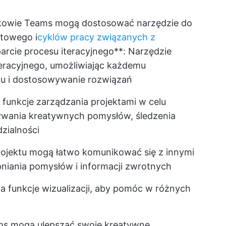
nkowie Teams mogą dostosować narzędzie do
ktowego i
cyklów pracy związanych z
arcie procesu iteracyjnego**: Narzędzie
teracyjnego, umożliwiając każdemu
ektu i dostosowywanie rozwiązań
e funkcje zarządzania projektami w celu
ywania kreatywnych pomysłów, śledzenia
zialności
rojektu mogą łatwo komunikować się z innymi
pniania pomysłów i informacji zwrotnych
za funkcje wizualizacji, aby pomóc w różnych
ms mogą ulepszać swoje kreatywne