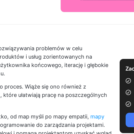
rozwiązywania problemów w celu
produktów i usług zorientowanych na
użytkownika końcowego, iterację i głębokie
Zac
u.
ko proces. Wiąże się ono również z
 które ułatwiają pracę na poszczególnych
ko, od map myśli po mapy empatii,
mapy
rogramowanie do zarządzania projektami.
elowi i pomaga projektantom uzyskać wgląd,