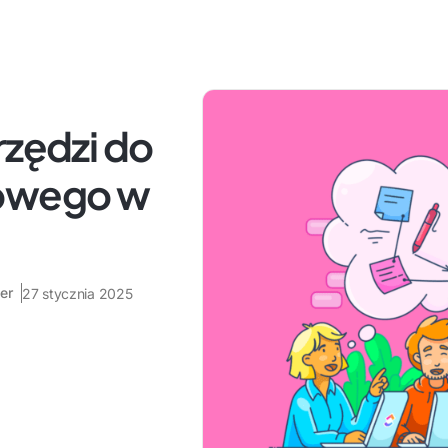
rzędzi do
towego w
er
27 stycznia 2025