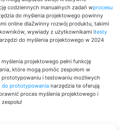
cję codziennych manualnych zadań w
procesu
rzędzia do myślenia projektowego powinny
mi online dla
Zwinny rozwój produktu
, takimi
tkowników, wywiady z użytkownikami i
testy
narzędzi do myślenia projektowego w 2024
o myślenia projektowego pełni funkcję
ania, które mogą pomóc zespołom w
 prototypowaniu i testowaniu możliwych
a do prototypowania
narzędzia te oferują
prawnić proces myślenia projektowego i
zespołu!