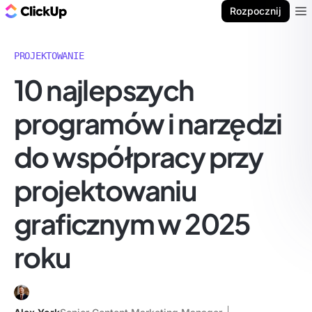
ClickUp Blog
Rozpocznij
Ope
PROJEKTOWANIE
10 najlepszych
programów i narzędzi
do współpracy przy
projektowaniu
graficznym w 2025
roku