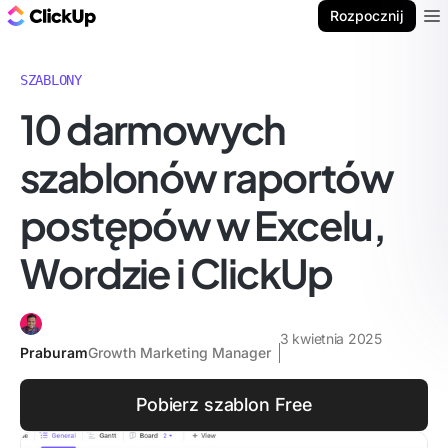
ClickUp Blog
Rozpocznij
Ope
SZABLONY
10 darmowych
szablonów raportów
postępów w Excelu,
Wordzie i ClickUp
3 kwietnia 2025
Praburam
Growth Marketing Manager
Pobierz szablon Free