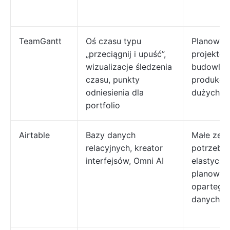
TeamGantt
Oś czasu typu
Planowan
„przeciągnij i upuść”,
projektó
wizualizacje śledzenia
budowlan
czasu, punkty
produkcyj
odniesienia dla
dużych z
portfolio
Airtable
Bazy danych
Małe zesp
relacyjnych, kreator
potrzebuj
interfejsów, Omni AI
elastycz
planowan
opartego 
danych