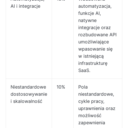
AI i integracje
automatyzacja,
funkcje AI,
natywne
integracje oraz
rozbudowane API
umożliwiające
wpasowanie się
w istniejącą
infrastrukturę
SaaS.
Niestandardowe
10%
Pola
dostosowywanie
niestandardowe,
i skalowalność
cykle pracy,
uprawnienia oraz
możliwość
zapewnienia