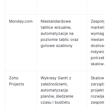
Monday.com
Niestandardowe
Zespoły
tablice wizualne,
marketin
automatyzacje na
wymagaj
poziomie tablic oraz
niestand
gotowe szablony
dostosow
indywidu
potrzeb i
skalowaln
Zoho
Wykresy Gantt z
Skalowal
Projects
zależnościami,
zarządza
automatyzacja
projektam
planów, śledzenie
rozwijają
czasu i budżetu
zespołów