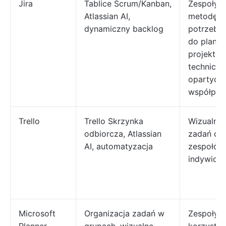
Jira
Tablice Scrum/Kanban,
Zespoły s
Atlassian AI,
metodę Ag
dynamiczny backlog
potrzebuj
do plano
projektó
techniczn
opartych
współpra
Trello
Trello Skrzynka
Wizualne 
odbiorcza, Atlassian
zadań dla
AI, automatyzacja
zespołów
indywidu
Microsoft
Organizacja zadań w
Zespoły