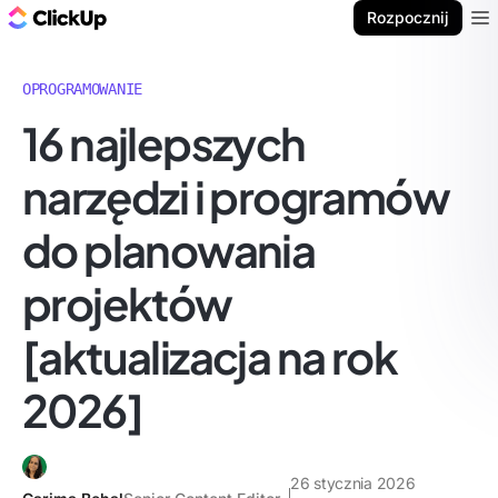
ClickUp Blog
Rozpocznij
Ope
OPROGRAMOWANIE
16 najlepszych
narzędzi i programów
do planowania
projektów
[aktualizacja na rok
2026]
26 stycznia 2026