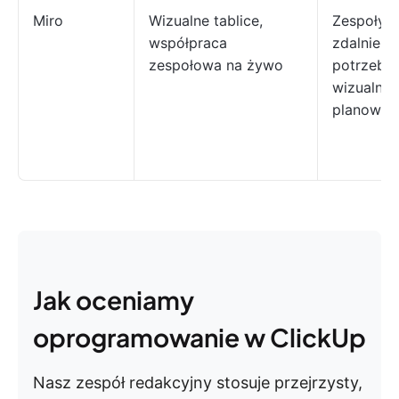
Miro
Wizualne tablice,
Zespoły p
współpraca
zdalnie i
zespołowa na żywo
potrzebuj
wizualne
planowan
Jak oceniamy
oprogramowanie w ClickUp
Nasz zespół redakcyjny stosuje przejrzysty,