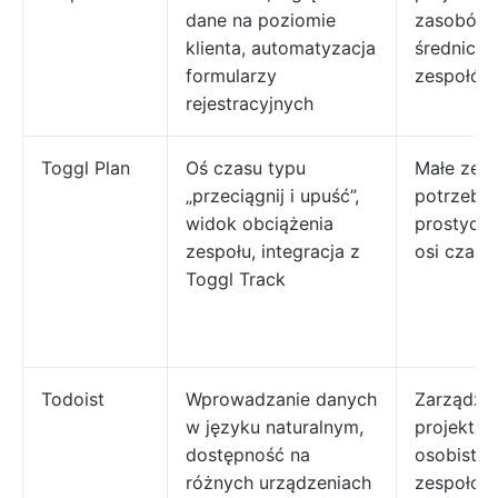
dane na poziomie
zasobów 
klienta, automatyzacja
średnich 
formularzy
zespołów
rejestracyjnych
Toggl Plan
Oś czasu typu
Małe zesp
„przeciągnij i upuść”,
potrzebuj
widok obciążenia
prostych,
zespołu, integracja z
osi czasu
Toggl Track
Todoist
Wprowadzanie danych
Zarządza
w języku naturalnym,
projektam
dostępność na
osobistym
różnych urządzeniach
zespołow