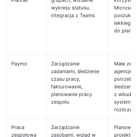
Planner
grupach, wizualne
korzystaj
wykresy statusu,
Microsoft
integracja z Teams
poszukuj
lekkiego 
do plano
Paymo
Zarządzanie
Małe zesp
zadaniami, śledzenie
agencje, 
czasu pracy,
potrzebuj
fakturowanie,
śledzenia
planowanie pracy
z wbudo
zespołu
systeme
rozlicze
Praca
Zarządzanie
Planowan
zespołowa
zasobami, wgląd w
projektu i