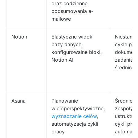
oraz codzienne
podsumowania e-
mailowe
Notion
Elastyczne widoki
Niestand
bazy danych,
cykle pra
konfigurowalne bloki,
dokumenty
Notion AI
zadania d
średnich
Asana
Planowanie
Średnie i
wieloperspektywiczne,
zespoły 
wyznaczanie celów
,
ustruktu
automatyzacja cykli
cykli prac
pracy
automatyz