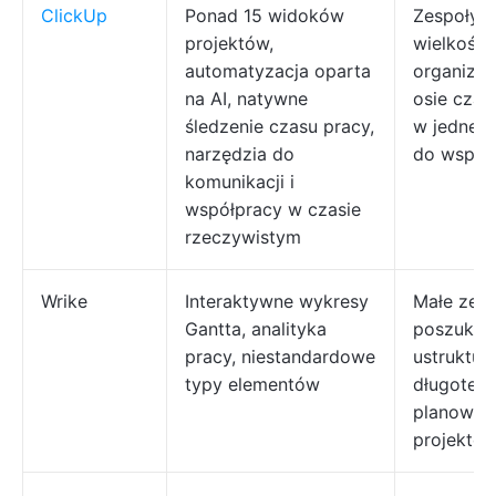
ClickUp
Ponad 15 widoków
Zespoły k
projektów,
wielkości
automatyzacja oparta
organizuj
na AI, natywne
osie czas
śledzenie czasu pracy,
w jednej 
narzędzia do
do współ
komunikacji i
współpracy w czasie
rzeczywistym
Wrike
Interaktywne wykresy
Małe zesp
Gantta, analityka
poszukuj
pracy, niestandardowe
ustruktu
typy elementów
długoter
planowan
projektó