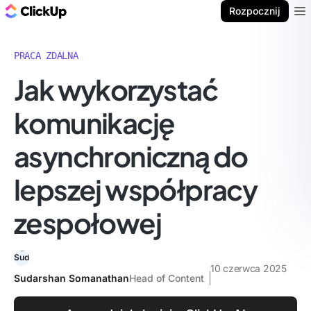
ClickUp Blog
Rozpocznij
Ope
PRACA ZDALNA
Jak wykorzystać
komunikację
asynchroniczną do
lepszej współpracy
zespołowej
10 czerwca 2025
Sudarshan Somanathan
Head of Content