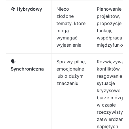
🔄
Hybrydowy
Nieco
Planowanie
złożone
projektów,
tematy, które
propozycje
mogą
funkcji,
wymagać
współpraca
wyjaśnienia
międzyfunkcyj
🗣️
Sprawy pilne,
Rozwiązywani
Synchroniczna
emocjonalne
konfliktów,
lub o dużym
reagowanie na
znaczeniu
sytuacje
kryzysowe,
burze mózgó
w czasie
rzeczywistym 
zatwierdzanie
napiętych