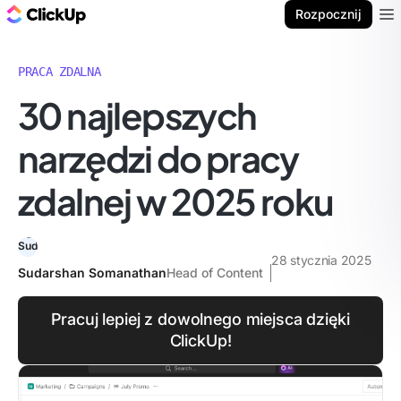
ClickUp Blog
Rozpocznij
Ope
PRACA ZDALNA
30 najlepszych
narzędzi do pracy
zdalnej w 2025 roku
28 stycznia 2025
Sudarshan Somanathan
Head of Content
Pracuj lepiej z dowolnego miejsca dzięki
ClickUp!