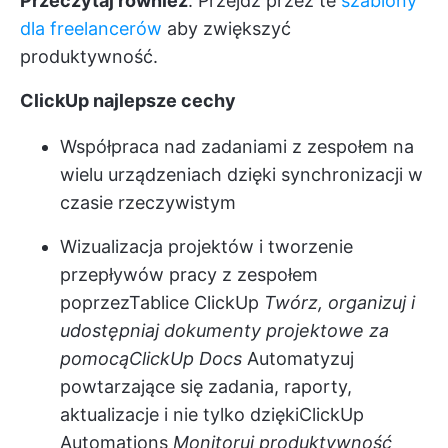
Przeczytaj również
: Przejdź przez te
szablony
dla freelancerów
aby zwiększyć
produktywność.
ClickUp najlepsze cechy
Współpraca nad zadaniami z zespołem na
wielu urządzeniach dzięki synchronizacji w
czasie rzeczywistym
Wizualizacja projektów i tworzenie
przepływów pracy z zespołem
poprzez
Tablice ClickUp
Twórz, organizuj i
udostępniaj dokumenty projektowe za
pomocą
ClickUp Docs
Automatyzuj
powtarzające się zadania, raporty,
aktualizacje i nie tylko dzięki
ClickUp
Automations
Monitoruj produktywność