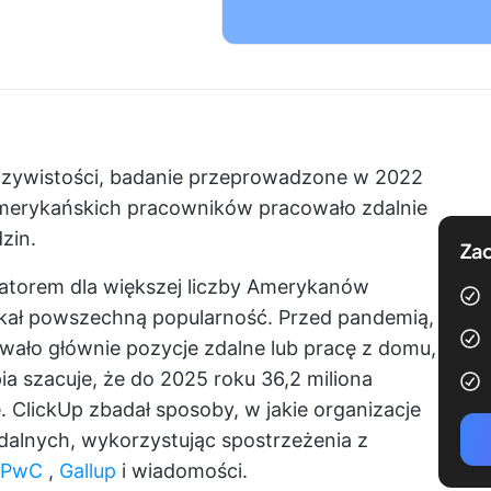
zeczywistości, badanie przeprowadzone w 2022
erykańskich pracowników pracowało zdalnie
zin.
Zac
atorem dla większej liczby Amerykanów
skał powszechną popularność. Przed pandemią,
ało głównie pozycje zdalne lub pracę z domu,
a szacuje, że do 2025 roku 36,2 miliona
e.
ClickUp
zbadał sposoby, w jakie organizacje
alnych, wykorzystując spostrzeżenia z
PwC
,
Gallup
i wiadomości.