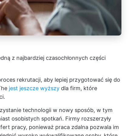
ną z najbardziej czasochłonnych części
roces rekrutacji, aby lepiej przygotować się do
 The
jest jeszcze wyższy
dla firm, które
i.
zystanie technologii w nowy sposób, w tym
iast osobistych spotkań. Firmy rozszerzyły
fert pracy, ponieważ praca zdalna pozwala im
lędnić wysoko wykwalifikowane osoby, które