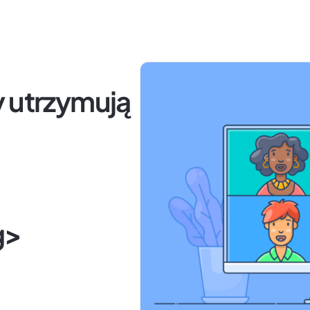
y utrzymują
g>