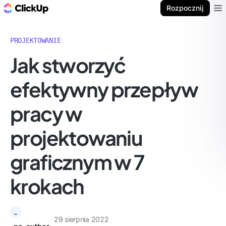
ClickUp Blog
Rozpocznij
Ope
PROJEKTOWANIE
Jak stworzyć
efektywny przepływ
pracy w
projektowaniu
graficznym w 7
krokach
_
29 sierpnia 2022