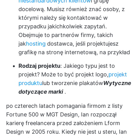
niestandardowych klientów
i grupę
docelową. Musisz również znać osoby, z
którymi należy się kontaktować w
przypadku jakichkolwiek zapytań.
Obejmuje to partnerów firmy, takich
jak
hosting
dostawca, jeśli projektujesz
grafikę na stronę internetową, na przykład
Rodzaj projektu
: Jakiego typu jest to
projekt? Może to być projekt logo,
projekt
produktu
lub tworzenie plakatów
Wytyczne
dotyczące marki
.
po czterech latach pomagania firmom z listy
Fortune 500 w MGT Design, Ian rozpoczął
karierę freelancera przed założeniem Lform
Design w 2005 roku. Kiedy nie jest u steru, Ian