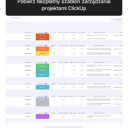
Pobierz bezpłatny szablon zarządzania
projektami ClickUp