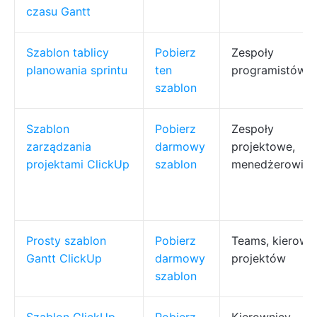
czasu Gantt
Szablon tablicy
Pobierz
Zespoły
planowania sprintu
ten
programistów A
szablon
Szablon
Pobierz
Zespoły
zarządzania
darmowy
projektowe,
projektami ClickUp
szablon
menedżerowie
Prosty szablon
Pobierz
Teams, kierown
Gantt ClickUp
darmowy
projektów
szablon