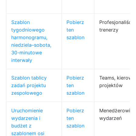
Szablon
Pobierz
Profesjonaliści,
tygodniowego
ten
trenerzy
harmonogramu,
szablon
niedziela–sobota,
30-minutowe
interwały
Szablon tablicy
Pobierz
Teams, kierown
zadań projektu
ten
projektów
zespołowego
szablon
Uruchomienie
Pobierz
Menedżerowie
wydarzenia i
ten
wydarzeń
budżet z
szablon
szablonem osi