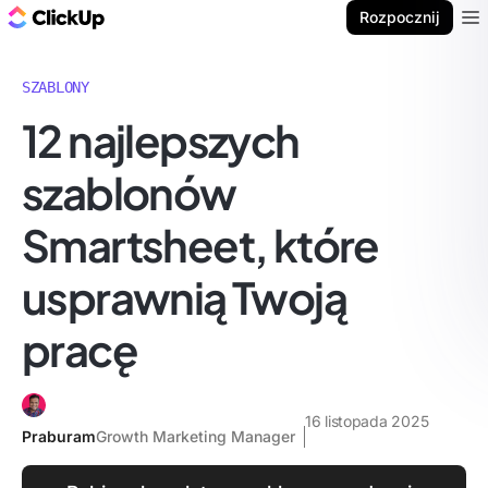
ClickUp Blog
Rozpocznij
Ope
SZABLONY
12 najlepszych
szablonów
Smartsheet, które
usprawnią Twoją
pracę
16 listopada 2025
Praburam
Growth Marketing Manager