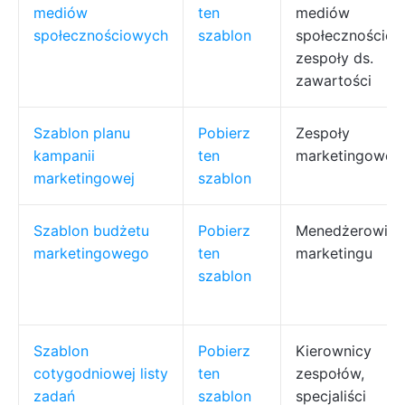
mediów
ten
mediów
społecznościowych
szablon
społecznościow
zespoły ds.
zawartości
Szablon planu
Pobierz
Zespoły
kampanii
ten
marketingowe
marketingowej
szablon
Szablon budżetu
Pobierz
Menedżerowie d
marketingowego
ten
marketingu
szablon
Szablon
Pobierz
Kierownicy
cotygodniowej listy
ten
zespołów,
zadań
szablon
specjaliści