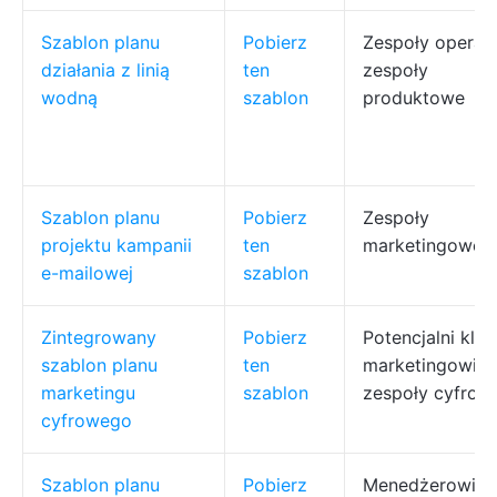
Szablon planu
Pobierz
Zespoły operacy
działania z linią
ten
zespoły
wodną
szablon
produktowe
Szablon planu
Pobierz
Zespoły
projektu kampanii
ten
marketingowe
e-mailowej
szablon
Zintegrowany
Pobierz
Potencjalni klie
szablon planu
ten
marketingowi,
marketingu
szablon
zespoły cyfrow
cyfrowego
Szablon planu
Pobierz
Menedżerowie