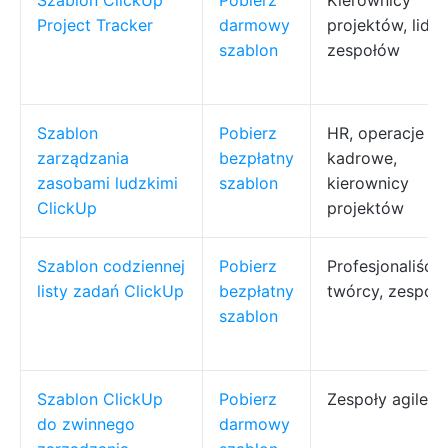
Szablon ClickUp
Pobierz
Kierownicy
Project Tracker
darmowy
projektów, lider
szablon
zespołów
Szablon
Pobierz
HR, operacje
zarządzania
bezpłatny
kadrowe,
zasobami ludzkimi
szablon
kierownicy
ClickUp
projektów
Szablon codziennej
Pobierz
Profesjonaliści,
listy zadań ClickUp
bezpłatny
twórcy, zespoły
szablon
Szablon ClickUp
Pobierz
Zespoły agile
do zwinnego
darmowy