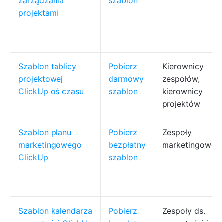
zarządzania
szablon
projektami
Szablon tablicy
Pobierz
Kierownicy
projektowej
darmowy
zespołów,
ClickUp oś czasu
szablon
kierownicy
projektów
Szablon planu
Pobierz
Zespoły
marketingowego
bezpłatny
marketingowe
ClickUp
szablon
Szablon kalendarza
Pobierz
Zespoły ds.