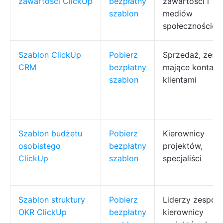
zawartości ClickUp
bezpłatny
zawartości i
szablon
mediów
społecznościo
Szablon ClickUp
Pobierz
Sprzedaż, zesp
CRM
bezpłatny
mające kontakt
szablon
klientami
Szablon budżetu
Pobierz
Kierownicy
osobistego
bezpłatny
projektów,
ClickUp
szablon
specjaliści
Szablon struktury
Pobierz
Liderzy zespołó
OKR ClickUp
bezpłatny
kierownicy