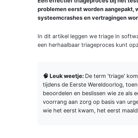
Een effectief triageproces bij het tes
problemen eerst worden aangepakt, w
systeemcrashes en vertragingen wo
In dit artikel leggen we triage in soft
een herhaalbaar triageproces kunt op
🧠 Leuk weetje:
De term 'triage' kom
tijdens de Eerste Wereldoorlog, to
beoordelen en beslissen wie ze als 
voorrang aan zorg op basis van urge
wie het eerst kwam, het eerst maald