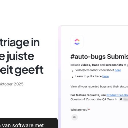
riage in
 juiste
eit geeft
oktober 2025
n van software met