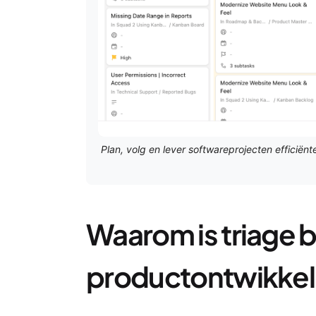
Plan, volg en lever softwareprojecten efficiën
Waarom is triage be
productontwikkel