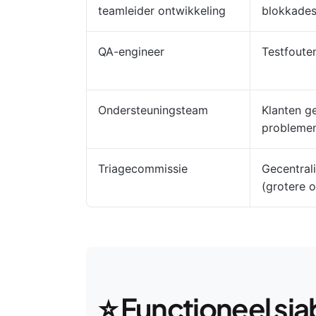
teamleider ontwikkeling
blokkade
QA-engineer
Testfouten
Ondersteuningsteam
Klanten g
probleme
Triagecommissie
Gecentrali
(grotere o
⭐️ Functioneel sj