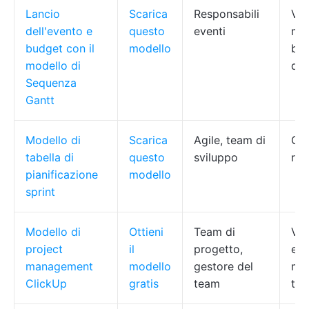
Lancio
Scarica
Responsabili
Vis
dell'evento e
questo
eventi
mon
budget con il
modello
bud
modello di
del
Sequenza
Gantt
Modello di
Scarica
Agile, team di
Cor
tabella di
questo
sviluppo
ret
pianificazione
modello
sprint
Modello di
Ottieni
Team di
Vis
project
il
progetto,
ele
management
modello
gestore del
mon
ClickUp
gratis
team
tem