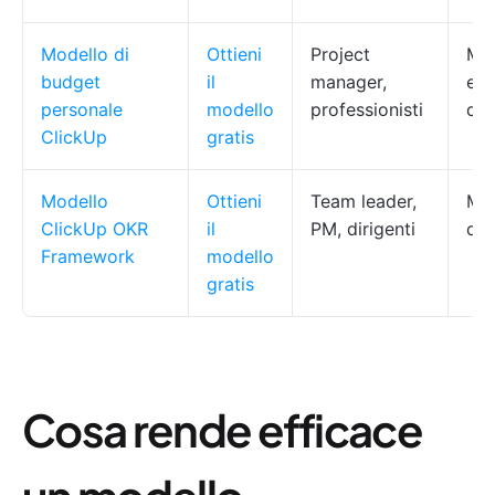
Modello di
Ottieni
Project
Mon
budget
il
manager,
ent
personale
modello
professionisti
das
ClickUp
gratis
Modello
Ottieni
Team leader,
Mon
ClickUp OKR
il
PM, dirigenti
das
Framework
modello
gratis
Cosa rende efficace