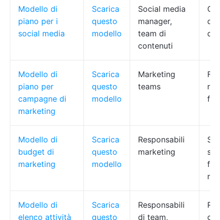
Modello di
Scarica
Social media
Cal
piano per i
questo
manager,
del
social media
modello
team di
di 
contenuti
Modello di
Scarica
Marketing
Fas
piano per
questo
teams
risu
campagne di
modello
fe
marketing
Modello di
Scarica
Responsabili
Spe
budget di
questo
marketing
spe
marketing
modello
for
rie
Modello di
Scarica
Responsabili
Rip
elenco attività
questo
di team,
gio