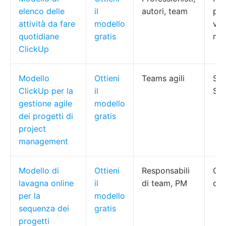
elenco delle
il
autori, team
per
attività da fare
modello
vis
quotidiane
gratis
mul
ClickUp
Modello
Ottieni
Teams agili
Spr
ClickUp per la
il
Sta
gestione agile
modello
dei progetti di
gratis
project
management
Modello di
Ottieni
Responsabili
Cor
lavagna online
il
di team, PM
car
per la
modello
sequenza dei
gratis
progetti