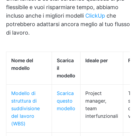
flessibile e vuoi risparmiare tempo, abbiamo
incluso anche i migliori modelli
ClickUp
che
potrebbero adattarsi ancora meglio al tuo flusso
di lavoro.
Nome del
Scarica
Ideale per
Fun
modello
il
modello
Modello di
Scarica
Project
Tito
struttura di
questo
manager,
sca
suddivisione
modello
team
dip
del lavoro
interfunzionali
visi
(WBS)