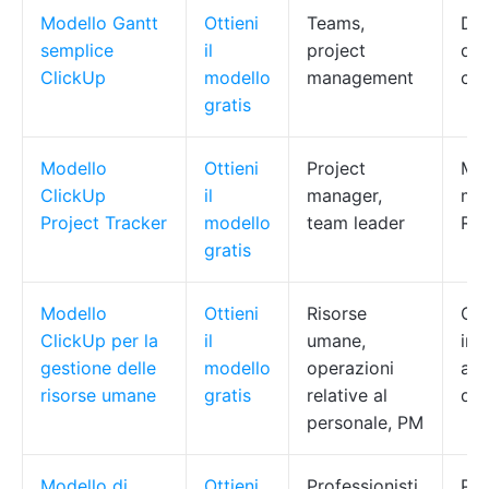
Modello Gantt
Ottieni
Teams,
Dia
semplice
il
project
dip
ClickUp
modello
management
cod
gratis
Modello
Ottieni
Project
Mon
ClickUp
il
manager,
mul
Project Tracker
modello
team leader
RAG
gratis
Modello
Ottieni
Risorse
Car
ClickUp per la
il
umane,
ins
gestione delle
modello
operazioni
ass
risorse umane
gratis
relative al
del
personale, PM
Modello di
Ottieni
Professionisti,
Pri