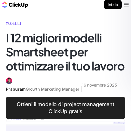
Blog di ClickUp
Inizia
Ope
MODELLI
I 12 migliori modelli
Smartsheet per
ottimizzare il tuo lavoro
16 novembre 2025
Praburam
Growth Marketing Manager
Ottieni il modello di project management
ClickUp gratis