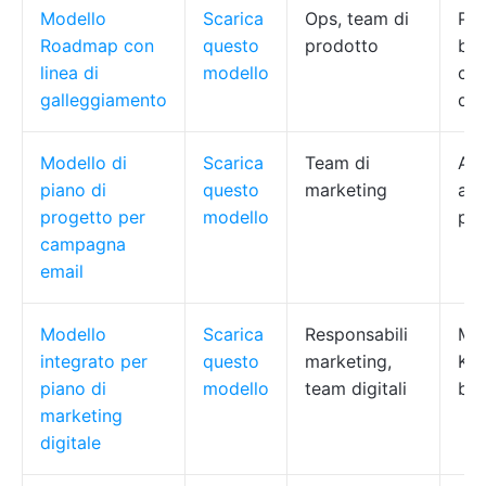
Modello
Scarica
Ops, team di
Pri
Roadmap con
questo
prodotto
bar
linea di
modello
col
galleggiamento
del
Modello di
Scarica
Team di
Ass
piano di
questo
marketing
att
progetto per
modello
pr
campagna
email
Modello
Scarica
Responsabili
Map
integrato per
questo
marketing,
KPI
piano di
modello
team digitali
bu
marketing
digitale