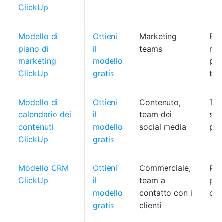
ClickUp
Modello di
Ottieni
Marketing
Pia
piano di
il
teams
mul
marketing
modello
per
ClickUp
gratis
tem
Modello di
Ottieni
Contenuto,
Tra
calendario dei
il
team dei
sel
contenuti
modello
social media
per
ClickUp
gratis
Modello CRM
Ottieni
Commerciale,
Pip
ClickUp
il
team a
pl
modello
contatto con i
co
gratis
clienti