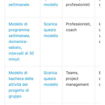
settimanale
modello
professionisti
cas
Modello di
Scarica
Professionisti,
Int
programma
questo
coach
cod
settimanale,
modello
vis
domenica-
del
sabato,
intervalli di 30
minuti
Modello di
Scarica
Teams,
Bac
bacheca delle
questo
project
col
attività del
modello
management
ost
progetto di
gruppo