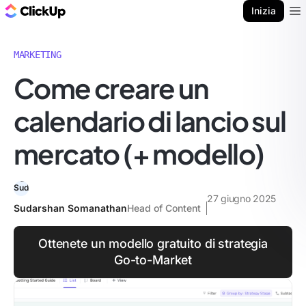
Blog di ClickUp
Inizia
Ope
MARKETING
Come creare un
calendario di lancio sul
mercato (+ modello)
27 giugno 2025
Sudarshan Somanathan
Head of Content
Ottenete un modello gratuito di strategia
Go-to-Market