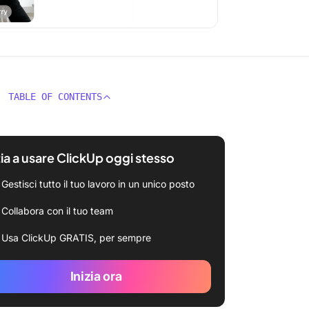
TABLE OF CONTENTS
zia a usare ClickUp oggi stesso
Gestisci tutto il tuo lavoro in un unico posto
Collabora con il tuo team
Usa ClickUp GRATIS, per sempre
Inizia ora