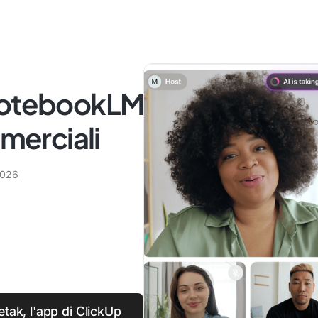
 NotebookLM
mmerciali
2026
tak, l'app di ClickUp