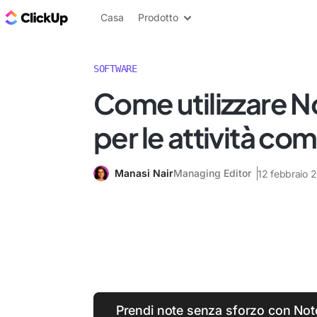
Blog di ClickUp
Casa
Prodotto
SOFTWARE
Come utilizzare
per le attività co
Manasi Nair
Managing Editor
12 febbraio 
Prendi note senza sforzo con Note