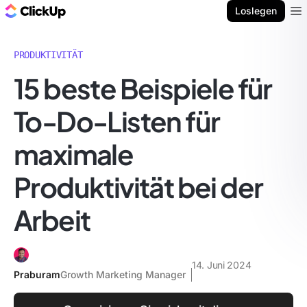
ClickUp Blog
Loslegen
Ope
PRODUKTIVITÄT
15 beste Beispiele für
To-Do-Listen für
maximale
Produktivität bei der
Arbeit
14. Juni 2024
Praburam
Growth Marketing Manager