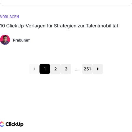
VORLAGEN
10 ClickUp-Vorlagen für Strategien zur Talentmobilität
Praburam
1
2
3
...
251
Prev
Next
ClickUp Logo