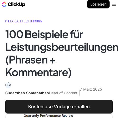
ClickUp Blog
Loslegen
Ope
MITARBEITERFÜHRUNG
100 Beispiele für
Leistungsbeurteilunge
(Phrasen +
Kommentare)
7. März 2025
Sudarshan Somanathan
Head of Content
Kostenlose Vorlage erhalten