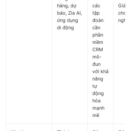
hàng, dự
các
Giá t
báo, Zia AI,
tập
cho 
ứng dụng
đoàn
nghiệ
di động
cần
phần
mềm
CRM
mô-
đun
với khả
năng
tự
động
hóa
mạnh
mẽ