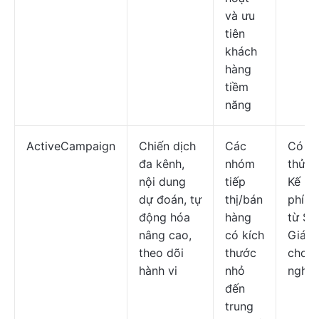
và ưu
tiên
khách
hàng
tiềm
năng
ActiveCampaign
Chiến dịch
Các
Có b
đa kênh,
nhóm
thử m
nội dung
tiếp
Kế ho
dự đoán, tự
thị/bán
phí b
động hóa
hàng
từ $1
nâng cao,
có kích
Giá t
theo dõi
thước
cho 
hành vi
nhỏ
nghiệ
đến
trung