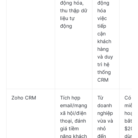
động hóa,
động
thu thập dữ
hóa
liệu tự
việc
động
tiếp
cận
khách
hàng
và duy
trì hệ
thống
CRM
Zoho CRM
Tích hợp
Từ
Có kế
email/mạng
doanh
miễn 
xã hội/điện
nghiệp
hoạch
thoại, đánh
vừa và
bắt đ
giá tiềm
nhỏ
$20/n
năng khách
đến
dùng/