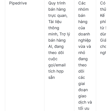
Pipedrive
Quy trình
Các
Có b
bán hàng
nhóm
thử m
trực quan,
bán
Kế ho
Tài liệu
hàng
phí b
thông
của
từ $1
minh, Trợ lý
doanh
dùng/
bán hàng
nghiệp
Giá t
AI, đang
vừa và
cho 
theo dõi
nhỏ
nghiệ
cuộc
đang
gọi/email
theo
tích hợp
dõi
sẵn
các
giai
đoạn
giao
dịch và
tối ưu