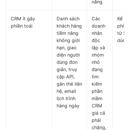
năng
CRM ít gây
Danh sách
Các
Kế ho
phiền toái
khách hàng
doanh
phí b
tiềm năng
nhân
từ $1
không giới
độc
dùng/
hạn, giao
lập và
diện người
nhóm
dùng đơn
nhỏ
giản, truy
đang
cập API,
tìm
gắn thẻ liên
kiếm
hệ, email
phần
lịch trình
mềm
hàng ngày
CRM
giá cả
phải
chăng,