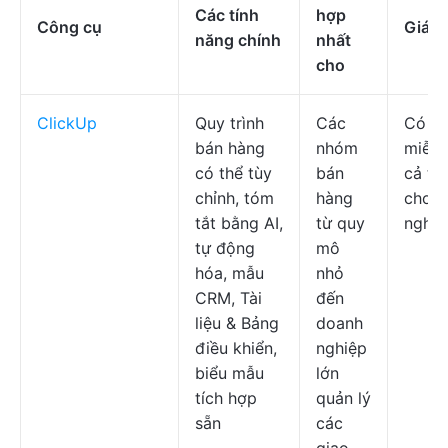
Các tính
hợp
Công cụ
Giá c
năng chính
nhất
cho
ClickUp
Quy trình
Các
Có kế
bán hàng
nhóm
miễn 
có thể tùy
bán
cả tù
chỉnh, tóm
hàng
cho 
tắt bằng AI,
từ quy
nghiệ
tự động
mô
hóa, mẫu
nhỏ
CRM, Tài
đến
liệu & Bảng
doanh
điều khiển,
nghiệp
biểu mẫu
lớn
tích hợp
quản lý
sẵn
các