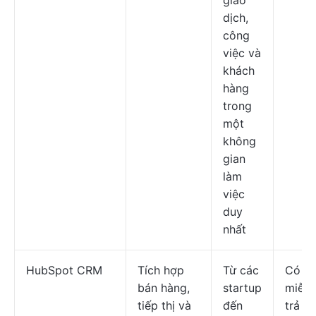
giao
dịch,
công
việc và
khách
hàng
trong
một
không
gian
làm
việc
duy
nhất
HubSpot CRM
Tích hợp
Từ các
Có kế
bán hàng,
startup
miễn 
tiếp thị và
đến
trả ph