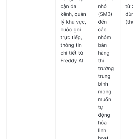
cận đa
nhỏ
từ $1
kênh, quản
(SMB)
dùng/
lý khu vực,
đến
(theo
cuộc gọi
các
trực tiếp,
nhóm
thông tin
bán
chi tiết từ
hàng
Freddy AI
thị
trường
trung
bình
mong
muốn
tự
động
hóa
linh
hoạt