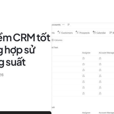
mềm CRM tốt
g hợp sử
g suất
26