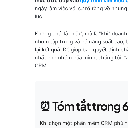
mục trực tiếp vào
quy trình làm việc
ngày làm việc với sự rõ ràng về những
lực.
Không phải là "nếu", mà là "khi" doan
nhóm tập trung và có năng suất cao, 
lại kết quả
. Để giúp bạn quyết định p
nhất cho nhóm của mình, chúng tôi đã
CRM.
⏰
Tóm tắt trong 
Khi chọn một phần mềm CRM phù hợp