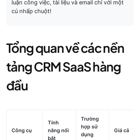
luận công việc, tài liệu và email chỉ với một
cú nhấp chuột!
Tổng quan về các nền
tảng CRM SaaS hàng
đầu
Trường
Tính
hợp sử
Công cụ
năng nổi
Giá cả
dụng
bật