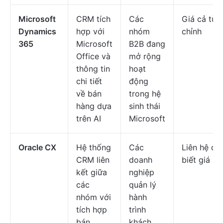
Microsoft
CRM tích
Các
Giá cả tùy
Dynamics
hợp với
nhóm
chỉnh
365
Microsoft
B2B đang
Office và
mở rộng
thông tin
hoạt
chi tiết
động
về bán
trong hệ
hàng dựa
sinh thái
trên AI
Microsoft
Oracle CX
Hệ thống
Các
Liên hệ để
CRM liên
doanh
biết giá
kết giữa
nghiệp
các
quản lý
nhóm với
hành
tích hợp
trình
bán
khách