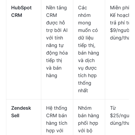
HubSpot
Nền tảng
Các
Miễn phí;
CRM
CRM
nhóm
Kế hoạch
được hỗ
mong
trả phí từ
trợ bởi AI
muốn có
$9/người
với tính
dữ liệu
dùng/thán
năng tự
tiếp thị,
động hóa
bán hàng
tiếp thị
và dịch
và bán
vụ được
hàng
tích hợp
thống
nhất
Zendesk
Hệ thống
Nhóm
Từ
Sell
CRM bán
bán hàng
$25/người
hàng tích
phối hợp
dùng/thán
hợp với
với bộ