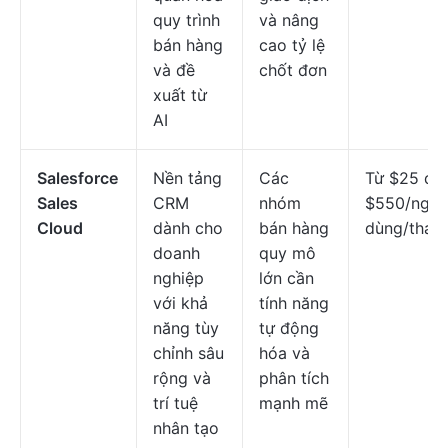
quy trình
và nâng
bán hàng
cao tỷ lệ
và đề
chốt đơn
xuất từ
AI
Salesforce
Nền tảng
Các
Từ $25 đế
Sales
CRM
nhóm
$550/ngườ
Cloud
dành cho
bán hàng
dùng/thán
doanh
quy mô
nghiệp
lớn cần
với khả
tính năng
năng tùy
tự động
chỉnh sâu
hóa và
rộng và
phân tích
trí tuệ
mạnh mẽ
nhân tạo