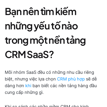
Bạn nên tìm kiếm
những yếu tố nào
trong một nền tảng
CRM SaaS?
Mỗi nhóm SaaS đều có những nhu cầu riêng
biệt, nhưng việc lựa chọn
CRM phù hợp
sẽ dễ
dàng hơn
khi
bạn biết các nền tảng hàng đầu
cung cấp những gì.
Khi so sánh các phần mềm CRM cho kinh