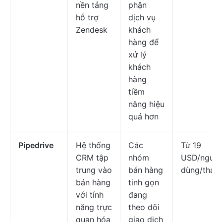
nền tảng
phận
hỗ trợ
dịch vụ
Zendesk
khách
hàng để
xử lý
khách
hàng
tiềm
năng hiệu
quả hơn
Pipedrive
Hệ thống
Các
Từ 19
CRM tập
nhóm
USD/người
trung vào
bán hàng
dùng/thán
bán hàng
tinh gọn
với tính
đang
năng trực
theo dõi
quan hóa
giao dịch