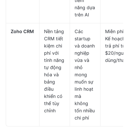
tiềm
năng dựa
trên AI
Zoho CRM
Nền tảng
Các
Miễn phí;
CRM tiết
startup
Kế hoạch
kiệm chi
và doanh
trả phí từ
phí với
nghiệp
$20/người
tính năng
vừa và
dùng/thán
tự động
nhỏ
hóa và
mong
bảng
muốn sự
điều
linh hoạt
khiển có
mà
thể tùy
không
chỉnh
tốn nhiều
chi phí