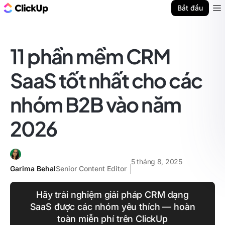
ClickUp Blog
Bắt đầu
Ope
11 phần mềm CRM
SaaS tốt nhất cho các
nhóm B2B vào năm
2026
5 tháng 8, 2025
Garima Behal
Senior Content Editor
Hãy trải nghiệm giải pháp CRM dạng
SaaS được các nhóm yêu thích — hoàn
toàn miễn phí trên ClickUp