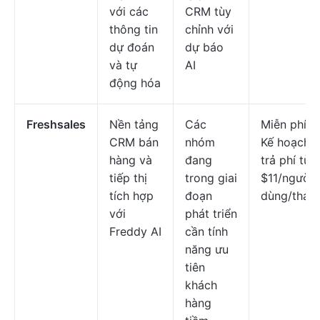
với các
CRM tùy
thông tin
chỉnh với
dự đoán
dự báo
và tự
AI
động hóa
Freshsales
Nền tảng
Các
Miễn phí;
CRM bán
nhóm
Kế hoạch
hàng và
đang
trả phí từ
tiếp thị
trong giai
$11/người
tích hợp
đoạn
dùng/thán
với
phát triển
Freddy AI
cần tính
năng ưu
tiên
khách
hàng