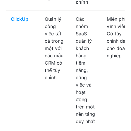
chính
ClickUp
Quản lý
Các
Miễn phí
công
nhóm
vĩnh viễn;
việc tất
SaaS
Có tùy
cả trong
quản lý
chỉnh dành
một với
khách
cho doanh
các mẫu
hàng
nghiệp
CRM có
tiềm
thể tùy
năng,
chỉnh
công
việc và
hoạt
động
trên một
nền tảng
duy nhất