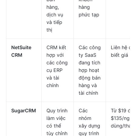
hàng,
hàng
dịch vụ
phức tạp
và tiếp
thị
NetSuite
CRM kết
Các công
Liên hệ để
CRM
hợp với
ty SaaS
biết giá
các công
đang tích
cụ ERP
hợp hoạt
và tài
động bán
chính
hàng và
tài chính
SugarCRM
Quy trình
Các
Từ $19 đế
làm việc
nhóm
$135/ngườ
có thể
xây dựng
dùng/thán
tùy chỉnh
quy trình