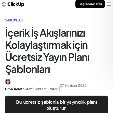
ClickUp Blog
Başlamak İçin
Ope
ŞABLONLAR
İçerik İş Akışlarınızı
Kolaylaştırmak için
Ücretsiz Yayın Planı
Şablonları
27 Haziran 2025
Uma Kelath
Staff Content Editor
Bu ücretsiz şablonla bir yayıncılık planı
oluşturun