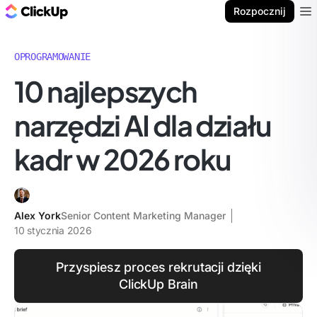
ClickUp Blog
Rozpocznij
Ope
OPROGRAMOWANIE
10 najlepszych
narzędzi AI dla działu
kadr w 2026 roku
Alex York
Senior Content Marketing Manager
10 stycznia 2026
Przyspiesz proces rekrutacji dzięki
ClickUp Brain