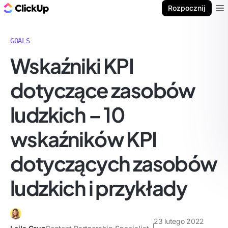
ClickUp Blog
Rozpocznij
Ope
GOALS
Wskaźniki KPI
dotyczące zasobów
ludzkich – 10
wskaźników KPI
dotyczących zasobów
ludzkich i przykłady
23 lutego 2022