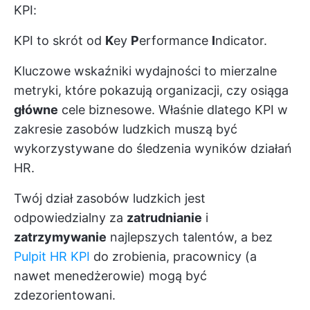
KPI:
KPI to skrót od
K
ey
P
erformance
I
ndicator.
Kluczowe wskaźniki wydajności to mierzalne
metryki, które pokazują organizacji, czy osiąga
główne
cele biznesowe. Właśnie dlatego KPI w
zakresie zasobów ludzkich muszą być
wykorzystywane do śledzenia wyników działań
HR.
Twój dział zasobów ludzkich jest
odpowiedzialny za
zatrudnianie
i
zatrzymywanie
najlepszych talentów, a bez
Pulpit HR KPI
do zrobienia, pracownicy (a
nawet menedżerowie) mogą być
zdezorientowani.