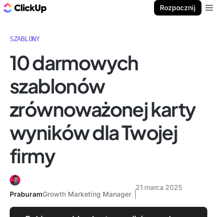
ClickUp Blog
Rozpocznij
Ope
SZABLONY
10 darmowych
szablonów
zrównoważonej karty
wyników dla Twojej
firmy
21 marca 2025
Praburam
Growth Marketing Manager