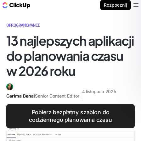
ClickUp Blog
Rozpocznij
Ope
OPROGRAMOWANIE
13 najlepszych aplikacji
do planowania czasu
w 2026 roku
4 listopada 2025
Garima Behal
Senior Content Editor
Pobierz bezpłatny szablon do
codziennego planowania czasu