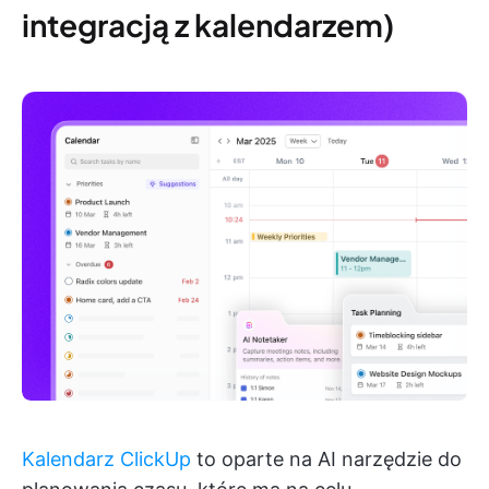
integracją z kalendarzem)
Kalendarz ClickUp
to oparte na AI narzędzie do