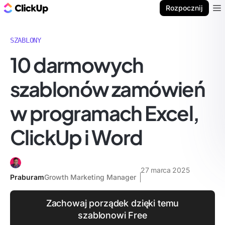
ClickUp Blog
Rozpocznij
Ope
SZABLONY
10 darmowych
szablonów zamówień
w programach Excel,
ClickUp i Word
27 marca 2025
Praburam
Growth Marketing Manager
Zachowaj porządek dzięki temu
szablonowi Free