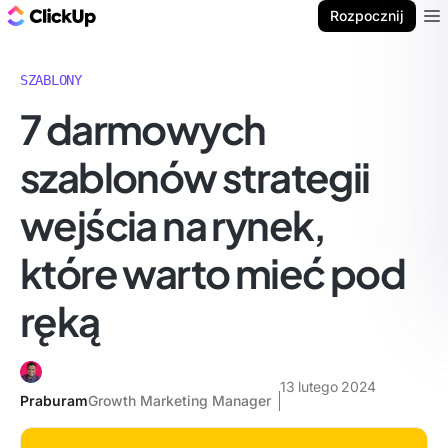
ClickUp Blog
Rozpocznij
Ope
SZABLONY
7 darmowych
szablonów strategii
wejścia na rynek,
które warto mieć pod
ręką
13 lutego 2024
Praburam
Growth Marketing Manager