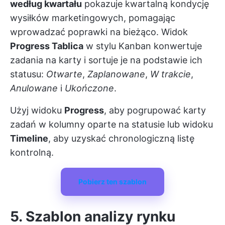
według kwartału
pokazuje kwartalną kondycję
wysiłków marketingowych, pomagając
wprowadzać poprawki na bieżąco. Widok
Progress Tablica
w stylu Kanban konwertuje
zadania na karty i sortuje je na podstawie ich
statusu:
Otwarte
,
Zaplanowane
,
W trakcie
,
Anulowane
i
Ukończone
.
Użyj widoku
Progress
, aby pogrupować karty
zadań w kolumny oparte na statusie lub widoku
Timeline
, aby uzyskać chronologiczną listę
kontrolną.
Pobierz ten szablon
5. Szablon analizy rynku