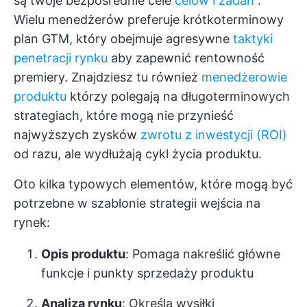
są twoje bezpośrednie cele
celów i zadań
.
Wielu menedżerów preferuje krótkoterminowy
plan GTM, który obejmuje agresywne
taktyki
penetracji rynku
aby zapewnić rentowność
premiery. Znajdziesz tu również
menedżerowie
produktu
którzy polegają na długoterminowych
strategiach, które mogą nie przynieść
najwyższych zysków
zwrotu z inwestycji (ROI)
od razu, ale wydłużają cykl życia produktu.
Oto kilka typowych elementów, które mogą być
potrzebne w szablonie strategii wejścia na
rynek:
Opis produktu
: Pomaga nakreślić główne
funkcje i punkty sprzedaży produktu
Analiza rynku
: Określa wysiłki