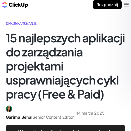
ClickUp Blog
Rozpocznij
Ope
OPROGRAMOWANIE
15 najlepszych aplikacji
do zarządzania
projektami
usprawniających cykl
pracy (Free & Paid)
14 marca 2025
Garima Behal
Senior Content Editor