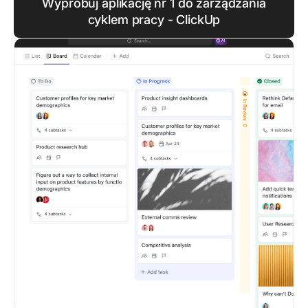
Wypróbuj aplikację nr 1 do zarządzania
cyklem pracy - ClickUp