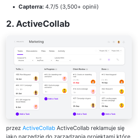
Capterra:
4.7/5 (3,500+ opinii)
2. ActiveCollab
przez
ActiveCollab
ActiveCollab reklamuje się
jako
narzędzie do zarządzania projektami
które