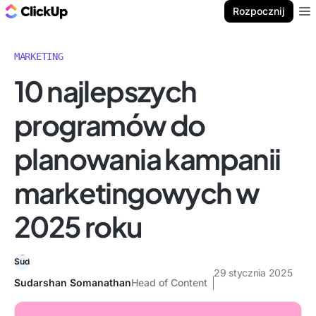
ClickUp Blog
Rozpocznij
Ope
MARKETING
10 najlepszych
programów do
planowania kampanii
marketingowych w
2025 roku
29 stycznia 2025
Sudarshan Somanathan
Head of Content