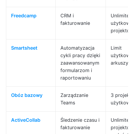
Freedcamp
CRM i
Unlimited
fakturowanie
użytkowni
projektów
Smartsheet
Automatyzacja
Limit
cykli pracy dzięki
użytkowni
zaawansowanym
arkuszy
formularzom i
raportowaniu
Obóz
bazowy
Zarządzanie
3 projekty
Teams
użytkown
ActiveCollab
Śledzenie czasu i
Unlimited
fakturowanie
projektów