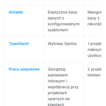
Airtable
Elastyczna baza
Nieograni
danych z
bazy z 10
konfigurowalnymi
rekordów
szablonami
TeamGantt
Wykresy Gantta
1 projekt 
maksymal
użytkown
Praca zespołowa
Zarządzaj
2 projekty
kamieniami
limitem fu
milowymi i
współpracuj przy
projektach
opartych na
klientach