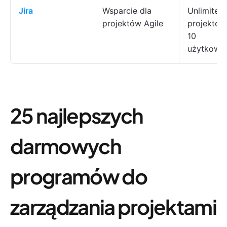
Jira
Wsparcie dla
Unlimited
projektów Agile
projektów
10
użytkown
25 najlepszych
darmowych
programów do
zarządzania projektami