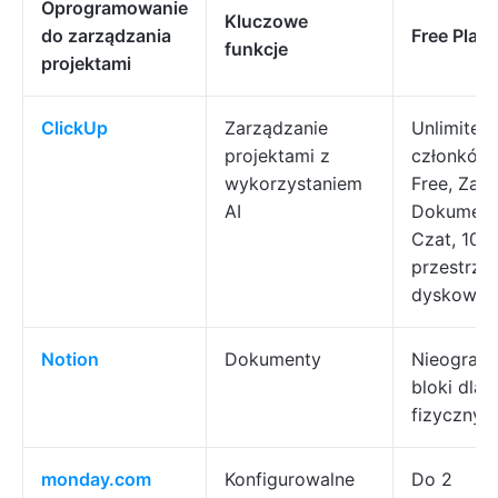
Oprogramowanie
Kluczowe
do zarządzania
Free Plan
funkcje
projektami
ClickUp
Zarządzanie
Unlimited
projektami z
członków 
wykorzystaniem
Free, Zada
AI
Dokument
Czat, 100
przestrzen
dyskowej
Notion
Dokumenty
Nieograni
bloki dla 
fizycznyc
monday.com
Konfigurowalne
Do 2