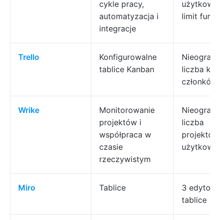
cykle pracy,
użytkown
automatyzacja i
limit funkc
integracje
Trello
Konfigurowalne
Nieograni
tablice Kanban
liczba kart
członków
Wrike
Monitorowanie
Nieograni
projektów i
liczba
współpraca w
projektów
czasie
użytkown
rzeczywistym
Miro
Tablice
3 edytowa
tablice