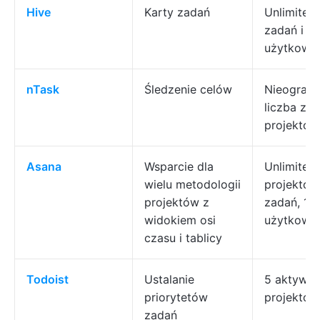
Hive
Karty zadań
Unlimited
zadań i d
użytkown
nTask
Śledzenie celów
Nieograni
liczba zad
projektów
Asana
Wsparcie dla
Unlimited
wielu metodologii
projektów
projektów z
zadań, 15
widokiem osi
użytkown
czasu i tablicy
Todoist
Ustalanie
5 aktywn
priorytetów
projektów
zadań