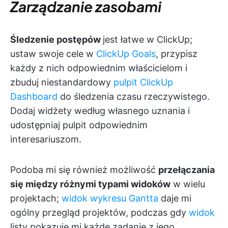
Zarządzanie zasobami
Śledzenie postępów
jest łatwe w ClickUp;
ustaw swoje cele w
ClickUp Goals
, przypisz
każdy z nich odpowiednim właścicielom i
zbuduj niestandardowy
pulpit ClickUp
Dashboard
do śledzenia czasu rzeczywistego.
Dodaj widżety według własnego uznania i
udostępniaj pulpit odpowiednim
interesariuszom.
Podoba mi się również możliwość
przełączania
się między różnymi typami widoków
w wielu
projektach;
widok wykresu Gantta
daje mi
ogólny przegląd projektów, podczas gdy
widok
listy pokazuje mi każde zadanie z jego