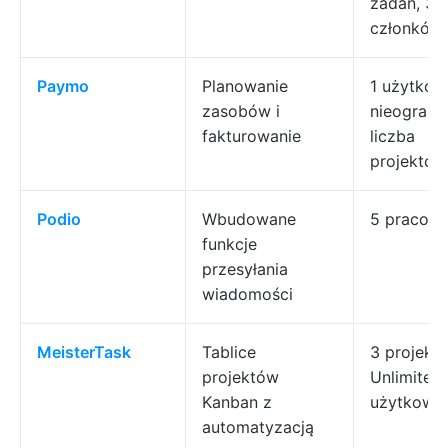
zadań, 3
członków
Paymo
Planowanie
1 użytkow
zasobów i
nieograni
fakturowanie
liczba
projektów
Podio
Wbudowane
5 pracow
funkcje
przesyłania
wiadomości
MeisterTask
Tablice
3 projekty
projektów
Unlimited
Kanban z
użytkown
automatyzacją