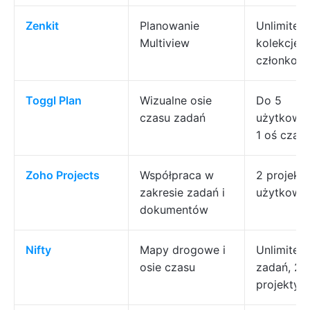
Zenkit
Planowanie
Unlimited
Multiview
kolekcje i
członkowi
Toggl Plan
Wizualne osie
Do 5
czasu zadań
użytkown
1 oś czas
Zoho Projects
Współpraca w
2 projekty
zakresie zadań i
użytkown
dokumentów
Nifty
Mapy drogowe i
Unlimited
osie czasu
zadań, 2
projekty